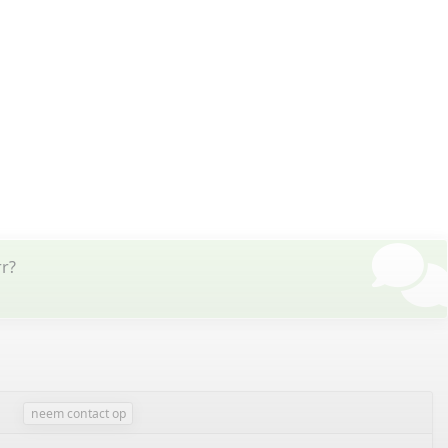
rr?
neem contact op