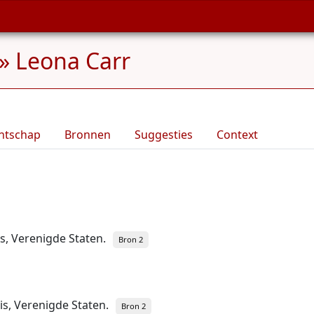
»
Leona Carr
ntschap
Bronnen
Suggesties
Context
s, Verenigde Staten.
Bron 2
is, Verenigde Staten.
Bron 2