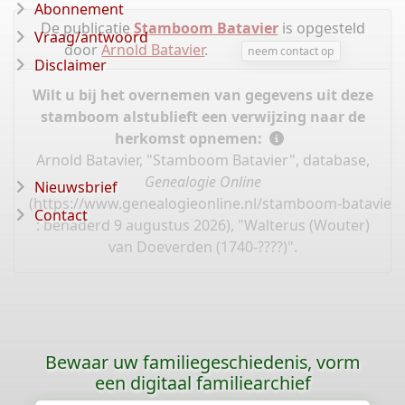
Abonnement
De publicatie
Stamboom Batavier
is opgesteld
Vraag/antwoord
door
Arnold Batavier
.
neem contact op
Disclaimer
Wilt u bij het overnemen van gegevens uit deze
stamboom alstublieft een verwijzing naar de
herkomst opnemen:
Arnold Batavier, "Stamboom Batavier", database,
Genealogie Online
Nieuwsbrief
(
https://www.genealogieonline.nl/stamboom-batavier/
Contact
: benaderd 9 augustus 2026), "Walterus (Wouter)
van Doeverden (1740-????)".
Bewaar uw familiegeschiedenis, vorm
een digitaal familiearchief