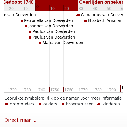
Gedoopt 1740
Overlijden onbeken
0
-20
-10
10
20
30
40
50
60
jme van Doeverden
Wijnandus van Doeverd
Petronella van Doeverden
Elisabeth Arisman
Joannes van Doeverden
Paulus van Doeverden
Paulus van Doeverden
Maria van Doeverden
18
10
1720
1730
1740
1750
1760
1770
1780
1790
Gebruikte symbolen:
Klik op de namen voor meer informatie.
grootouders
ouders
broers/zussen
kinderen
Direct naar ...