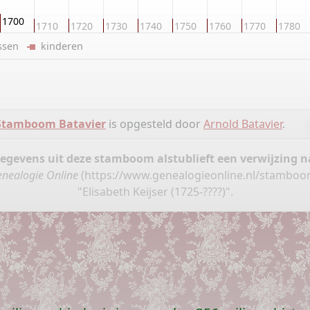
1700
1710
1720
1730
1740
1750
1760
1770
1780
ussen
kinderen
Stamboom Batavier
is opgesteld door
Arnold Batavier
.
gegevens uit deze stamboom alstublieft een verwijzing
nealogie Online
(
https://www.genealogieonline.nl/stamboo
"Elisabeth Keijser (1725-????)".