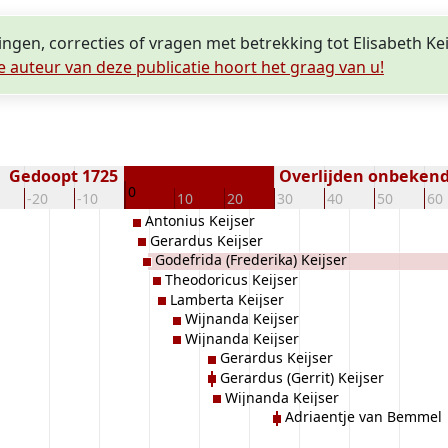
ingen, correcties of vragen met betrekking tot Elisabeth Kei
e auteur van deze publicatie hoort het graag van u!
Gedoopt 1725
Overlijden onbeken
0
-20
-10
10
20
30
40
50
60
Antonius Keijser
Gerardus Keijser
Godefrida (Frederika) Keijser
Theodoricus Keijser
Lamberta Keijser
Wijnanda Keijser
Wijnanda Keijser
Gerardus Keijser
Gerardus (Gerrit) Keijser
Wijnanda Keijser
Adriaentje van Bemmel