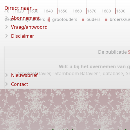
Direct naar ...
1610
1620
1630
1640
1650
1660
1670
1680
1690
Abonnement
Gebruikte symbolen:
grootouders
ouders
broers/z
Vraag/antwoord
Disclaimer
De publicatie
Wilt u bij het overnemen van 
Arnold Batavier, "Stamboom Batavier", database,
Ge
Nieuwsbrief
Contact