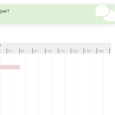
jser?
d
70
80
90
100
110
120
130
140
15