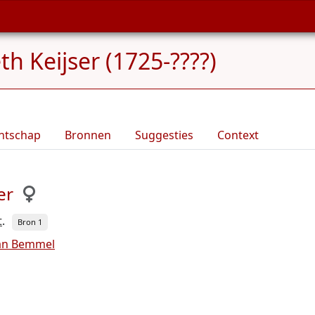
th Keijser (1725-????)
ntschap
Bronnen
Suggesties
Context
er
t
.
Bron 1
van Bemmel