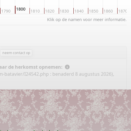
1800
1790
1810
1820
1830
1840
1850
1860
1870
Klik op de namen voor meer informatie.
neem contact op
 naar de herkomst opnemen:
m-batavier/I24542.php
: benaderd 8 augustus 2026),