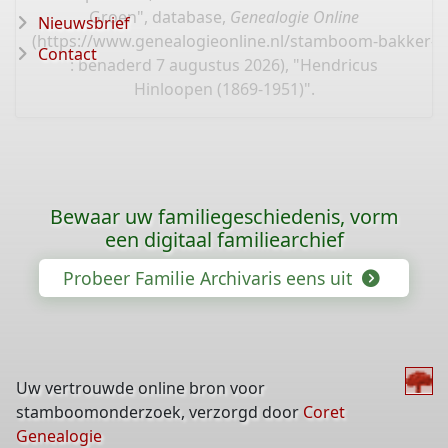
Groen", database,
Genealogie Online
Nieuwsbrief
(
https://www.genealogieonline.nl/stamboom-bakker-e
Contact
: benaderd 7 augustus 2026), "Hendricus
Hinloopen (1869-1951)".
Bewaar uw familiegeschiedenis, vorm
een digitaal familiearchief
Probeer Familie Archivaris eens uit
Uw vertrouwde online bron voor
stamboomonderzoek, verzorgd door
Coret
Genealogie