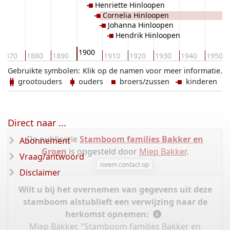
Henriette Hinloopen
Cornelia Hinloopen
Johanna Hinloopen
Hendrik Hinloopen
1900
1870
1880
1890
1910
1920
1930
1940
1950
Gebruikte symbolen:
Klik op de namen voor meer informatie.
grootouders
ouders
broers/zussen
kinderen
Direct naar ...
De publicatie
Stamboom families Bakker en
Abonnement
Groen
is opgesteld door
Miep Bakker
.
Vraag/antwoord
neem contact op
Disclaimer
Wilt u bij het overnemen van gegevens uit deze
stamboom alstublieft een verwijzing naar de
herkomst opnemen:
Miep Bakker, "Stamboom families Bakker en