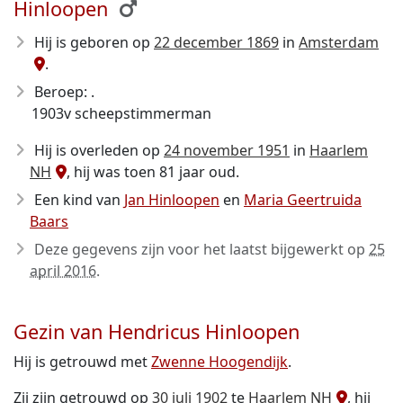
Hinloopen
Hij is geboren op
22 december 1869
in
Amsterdam
.
Beroep: .
1903v scheepstimmerman
Hij is overleden op
24 november 1951
in
Haarlem
NH
, hij was toen 81 jaar oud.
Een kind van
Jan Hinloopen
en
Maria Geertruida
Baars
Deze gegevens zijn voor het laatst bijgewerkt op
25
april 2016
.
Gezin van Hendricus Hinloopen
Hij is getrouwd met
Zwenne Hoogendijk
.
Zij zijn getrouwd op
30 juli 1902
te
Haarlem NH
, hij