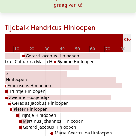
graag van u!
Tijdbalk Hendricus Hinloopen
Overl
0
10
20
30
40
50
60
70
80
Gerard Jacobus Hinloopen
ertruij Catharina Maria Hinloopen
Svenne Hinloopen
aars
Jan Hinloopen
Franciscus Hinloopen
Trijntje Hinloopen
Zwenne Hoogendijk
Geradus Jacobus Hinloopen
Pieter Hinloopen
Trijntje Hinloopen
Martinus Johannes Hinloopen
Gerard Jacobus Hinloopen
Maria Geertruida Hinloopen