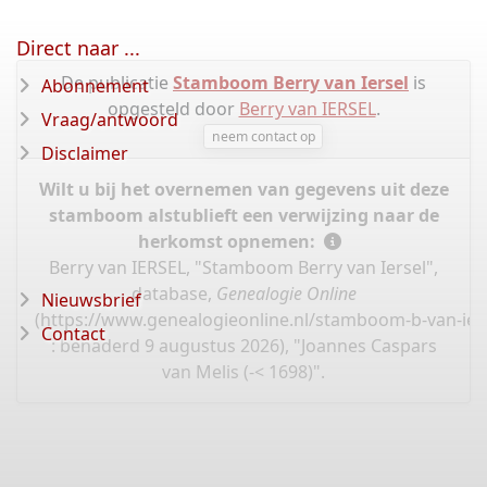
Direct naar ...
De publicatie
Stamboom Berry van Iersel
is
Abonnement
opgesteld door
Berry van IERSEL
.
Vraag/antwoord
neem contact op
Disclaimer
Wilt u bij het overnemen van gegevens uit deze
stamboom alstublieft een verwijzing naar de
herkomst opnemen:
Berry van IERSEL, "Stamboom Berry van Iersel",
database,
Genealogie Online
Nieuwsbrief
(
https://www.genealogieonline.nl/stamboom-b-van-ier
Contact
: benaderd 9 augustus 2026), "Joannes Caspars
van Melis (-< 1698)".