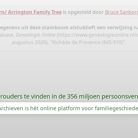
n/ Arrington Family Tree
is opgesteld door
Bruce Sanbor
gegevens uit deze stamboom alstublieft een verwijzing
tabase,
Genealogie Online
(
https://www.genealogieonline.nl/
augustus 2026), "Richilde de Provence (845-910)".
orouders te vinden in de 356 miljoen persoonsve
rchieven is hét online platform voor familiegeschied