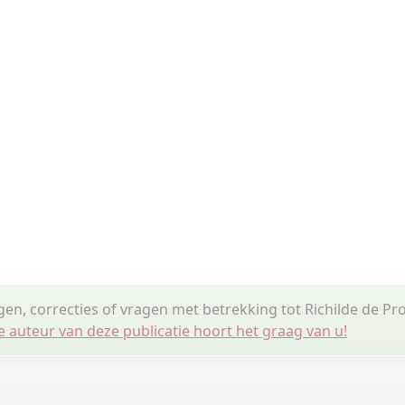
gen, correcties of vragen met betrekking tot Richilde de Pr
e auteur van deze publicatie hoort het graag van u!