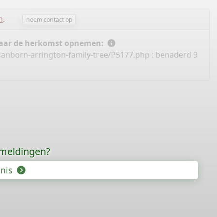
n
.
neem contact op
 naar de herkomst opnemen:
sanborn-arrington-family-tree/P5177.php
: benaderd 9
rmeldingen?
enis