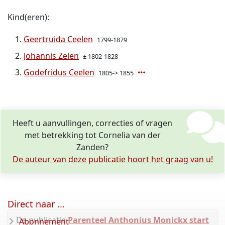
Kind(eren):
Geertruida Ceelen
1799-1879
Johannis Zelen
± 1802-1828
Godefridus Ceelen
1805-> 1855
Heeft u aanvullingen, correcties of vragen
met betrekking tot Cornelia van der
Zanden?
De auteur van deze publicatie hoort het graag van u!
Direct naar ...
De publicatie
Parenteel Anthonius Monickx start
Abonnement