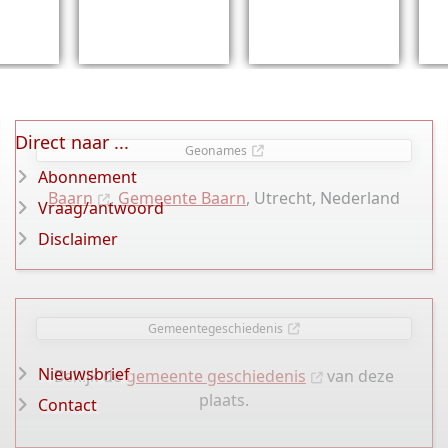
Direct naar ...
Geonames
Abonnement
Baarn
,
Gemeente Baarn
, Utrecht, Nederland
Vraag/antwoord
Disclaimer
Gemeentegeschiedenis
Nieuwsbrief
Bekijk de
gemeente geschiedenis
van deze
plaats.
Contact