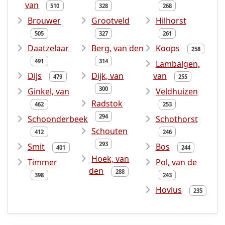
van
510
328
268
Brouwer
Grootveld
Hilhorst
505
327
261
Daatzelaar
Berg, van den
Koops
258
491
314
Lambalgen,
Dijs
Dijk, van
van
479
255
300
Ginkel, van
Veldhuizen
Radstok
462
253
294
Schoonderbeek
Schothorst
Schouten
412
246
293
Smit
Bos
401
244
Hoek, van
Timmer
Pol, van de
den
288
398
243
Hovius
235