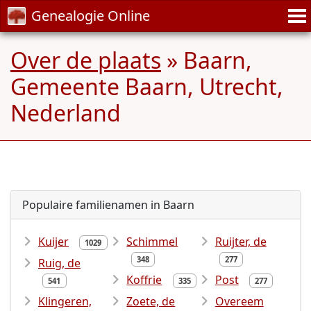
Genealogie Online
Over de plaats
» Baarn,
Gemeente Baarn, Utrecht,
Nederland
Populaire familienamen in Baarn
Kuijer
Schimmel
Ruijter, de
1029
348
277
Ruig, de
Koffrie
Post
541
335
277
Klingeren,
Zoete, de
Overeem