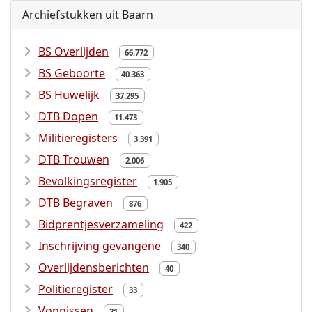
Archiefstukken uit Baarn
BS Overlijden
66.772
BS Geboorte
40.363
BS Huwelijk
37.295
DTB Dopen
11.473
Militieregisters
3.391
DTB Trouwen
2.006
Bevolkingsregister
1.905
DTB Begraven
876
Bidprentjesverzameling
422
Inschrijving gevangene
340
Overlijdensberichten
40
Politieregister
33
Vonnissen
21