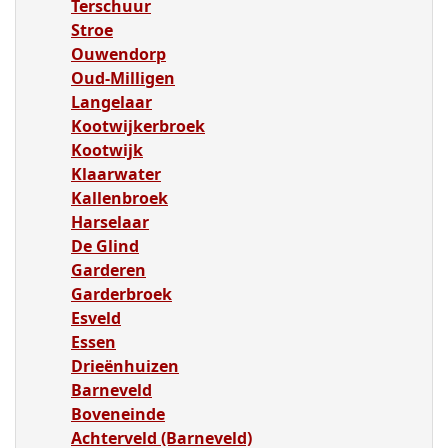
Terschuur
Stroe
Ouwendorp
Oud-Milligen
Langelaar
Kootwijkerbroek
Kootwijk
Klaarwater
Kallenbroek
Harselaar
De Glind
Garderen
Garderbroek
Esveld
Essen
Drieënhuizen
Barneveld
Boveneinde
Achterveld (Barneveld)