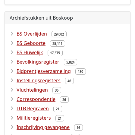
Archiefstukken uit Boskoop
BS Overlijden
29,002
BS Geboorte
25,111
BS Huwelijk
17,375
Bevolkingsregister
5,824
Bidprentjesverzameling
180
Instellingsregisters
46
Vluchtelingen
35
Correspondentie
26
DTB Begraven
21
Militieregisters
21
Inschrijving gevangene
16