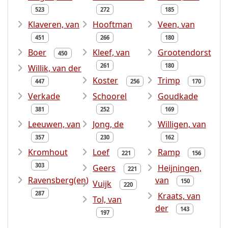
523
272
185
Klaveren, van
Hooftman
Veen, van
451
266
180
Boer
Kleef, van
Grootendorst
450
261
180
Willik, van der
Koster
Trimp
447
256
170
Verkade
Schoorel
Goudkade
381
252
169
Leeuwen, van
Jong, de
Willigen, van
357
230
162
Kromhout
Loef
Ramp
221
156
303
Geers
Heijningen,
221
Ravensberg(en)
van
150
Vuijk
220
287
Kraats, van
Tol, van
der
143
197