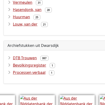
Vermeulen
31
Hasendonk, van
28
Huurman
25
Louw, van der
21
Archiefstukken uit Dwarsdijk
DTB Trouwen
997
Bevolkingsregister
1
Processen verbaal
1