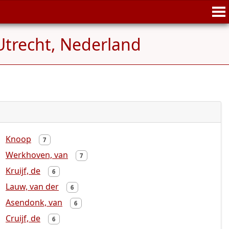
Utrecht, Nederland
Knoop
7
Werkhoven, van
7
Kruijf, de
6
Lauw, van der
6
Asendonk, van
6
Cruijf, de
6