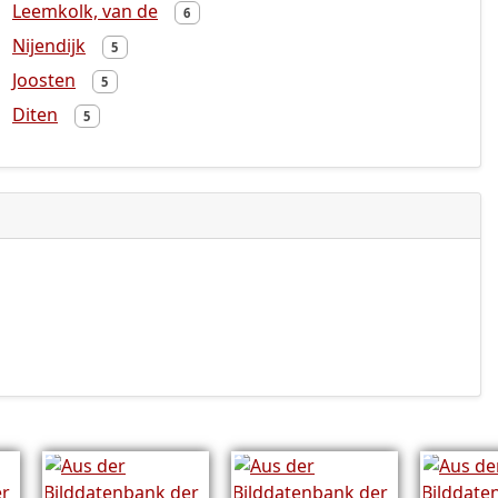
Leemkolk, van de
6
Nijendijk
5
Joosten
5
Diten
5