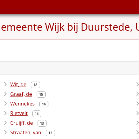
Gemeente Wijk bij Duurstede, 
Wit, de
18
Graaf, de
15
Wennekes
14
Rietvelt
14
Cruijff, de
13
Straaten, van
12