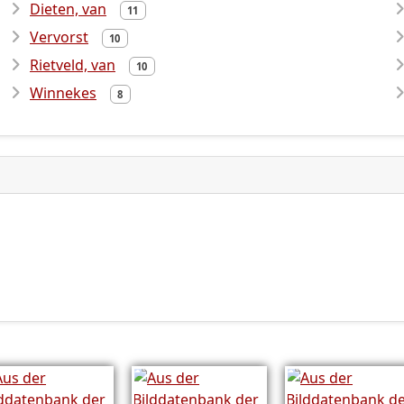
Dieten, van
11
Vervorst
10
Rietveld, van
10
Winnekes
8