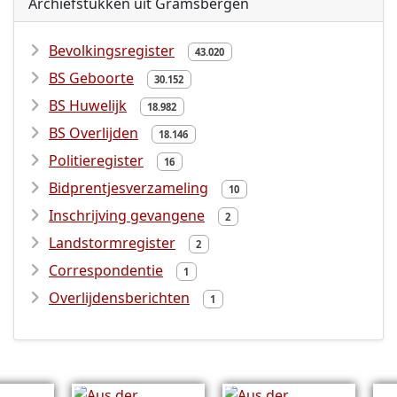
Archiefstukken uit Gramsbergen
Bevolkingsregister
43.020
BS Geboorte
30.152
BS Huwelijk
18.982
BS Overlijden
18.146
Politieregister
16
Bidprentjesverzameling
10
Inschrijving gevangene
2
Landstormregister
2
Correspondentie
1
Overlijdensberichten
1