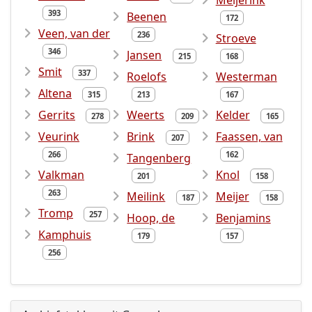
Meijerink
393
Beenen
172
Veen, van der
236
Stroeve
346
Jansen
215
168
Smit
337
Roelofs
Westerman
Altena
315
213
167
Gerrits
Weerts
Kelder
278
209
165
Veurink
Brink
Faassen, van
207
266
162
Tangenberg
Valkman
Knol
201
158
263
Meilink
Meijer
187
158
Tromp
257
Hoop, de
Benjamins
Kamphuis
179
157
256