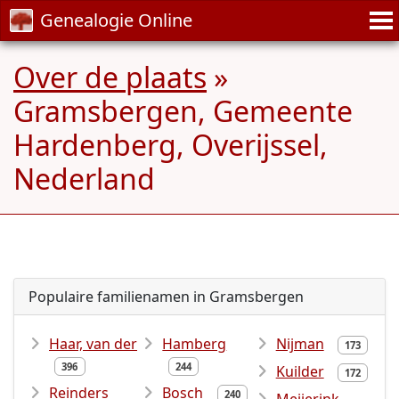
Genealogie Online
Over de plaats
»
Gramsbergen, Gemeente
Hardenberg, Overijssel,
Nederland
Populaire familienamen in Gramsbergen
Haar, van der
Hamberg
Nijman
173
396
244
Kuilder
172
Reinders
Bosch
240