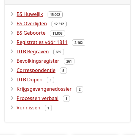
BS Huwelijk
15.002
BS Overlijden
12.312
BS Geboorte
11.808
Registraties vóór 1811
2.162
DTB Begraven
669
Bevolkingsregister
261
Correspondentie
5
DTB Dopen
3
Krijgsgevangenedossier
2
Processen verbaal
1
Vonnissen
1