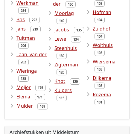
Werkman
der
108
150
254
Hofman
Moorlag
Bos
222
104
149
Jans
Zuidhof
Jacobs
219
135
104
Tuitman
Lewe
134
Wolthuis
206
Steenhuis
103
Laan, van der
130
Wiersema
202
Zigterman
103
Wieringa
120
Dijkema
185
Knot
120
103
Meijer
175
Kuipers
Rozema
Elema
171
115
101
Mulder
169
Archiefstukken uit Middelstum