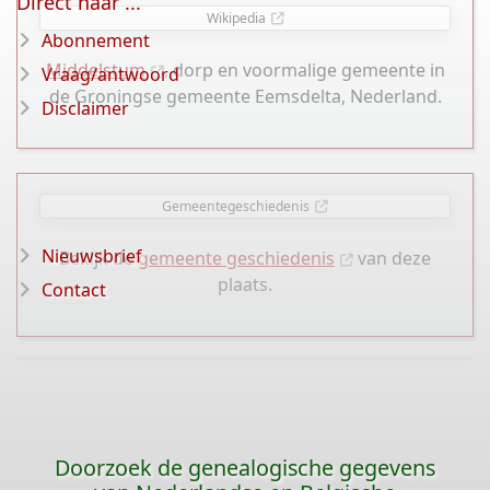
Direct naar ...
Wikipedia
Abonnement
Middelstum
, dorp en voormalige gemeente in
Vraag/antwoord
de Groningse gemeente Eemsdelta, Nederland.
Disclaimer
Gemeentegeschiedenis
Nieuwsbrief
Bekijk de
gemeente geschiedenis
van deze
plaats.
Contact
Doorzoek de genealogische gegevens