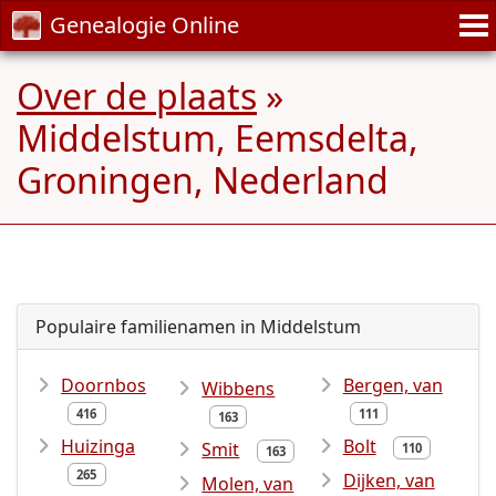
Genealogie Online
Over de plaats
»
Middelstum, Eemsdelta,
Groningen, Nederland
Populaire familienamen in Middelstum
Doornbos
Bergen, van
Wibbens
416
111
163
Huizinga
Bolt
Smit
110
163
265
Dijken, van
Molen, van