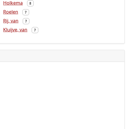
Holkema
8
Roelen
7
Rij, van
7
Kluijve, van
7