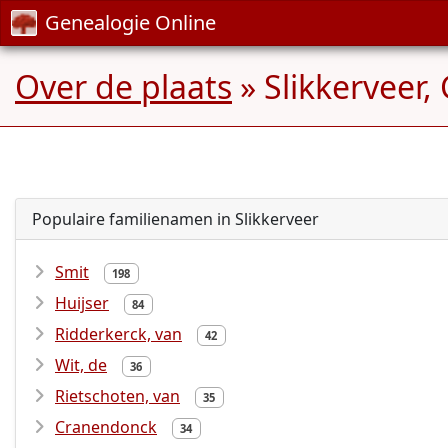
Genealogie Online
Over de plaats
» Slikkerveer
Populaire familienamen in Slikkerveer
Smit
198
Huijser
84
Ridderkerck, van
42
Wit, de
36
Rietschoten, van
35
Cranendonck
34