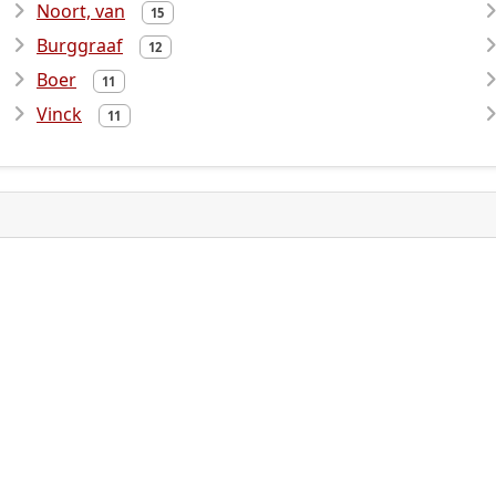
Noort, van
15
Burggraaf
12
Boer
11
Vinck
11