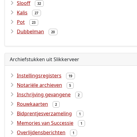
Slooff
32
Kalis
27
Pot
23
Dubbelman
20
Archiefstukken uit Slikkerveer
Instellingsregisters
19
Notariële archieven
5
Inschrijving gevangene
2
Rouwkaarten
2
Bidprentjesverzameling
1
Memories van Successie
1
Overlijdensberichten
1