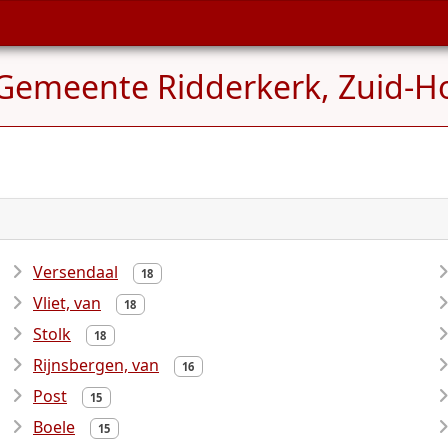
, Gemeente Ridderkerk, Zuid-H
Versendaal
18
Vliet, van
18
Stolk
18
Rijnsbergen, van
16
Post
15
Boele
15