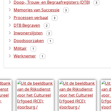
Doop-, Trouw- en Begraafregisters (DTB)
3
Memories van Successie
3
Processen verbaal
3
DTB Begraven
2
Inwonerslijsten
2
Doodsoorzaken
1
Militair
1
Werknemer
1