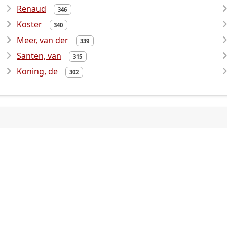
Renaud
346
Koster
340
Meer, van der
339
Santen, van
315
Koning, de
302