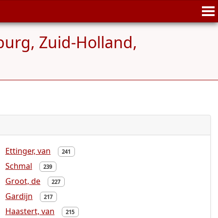
rg, Zuid-Holland,
Ettinger, van
241
Schmal
239
Groot, de
227
Gardijn
217
Haastert, van
215