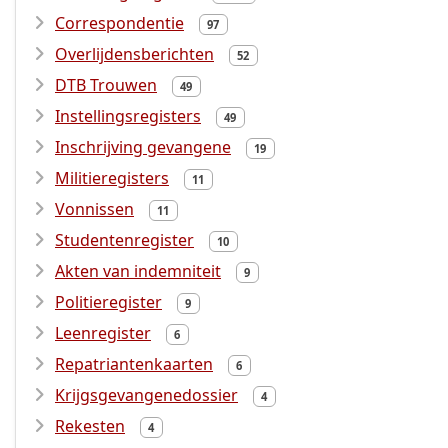
Correspondentie
97
Overlijdensberichten
52
DTB Trouwen
49
Instellingsregisters
49
Inschrijving gevangene
19
Militieregisters
11
Vonnissen
11
Studentenregister
10
Akten van indemniteit
9
Politieregister
9
Leenregister
6
Repatriantenkaarten
6
Krijgsgevangenedossier
4
Rekesten
4