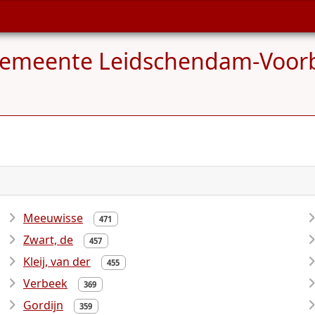
emeente Leidschendam-Voorbu
Meeuwisse
471
Zwart, de
457
Kleij, van der
455
Verbeek
369
Gordijn
359