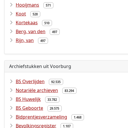
Hooijmans
571
Koot
528
Kortekaas
510
Berg, van den
497
Rijn, van
497
Archiefstukken uit Voorburg
BS Overlijden
92.535
Notariële archieven
83.294
BS Huwelijk
33.782
BS Geboorte
29.575
Bidprentjesverzameling
1.468
Bevolkingsregister
1.107