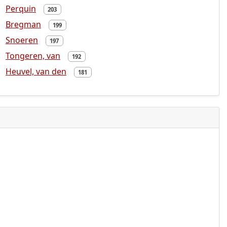
Perquin
203
Bregman
199
Snoeren
197
Tongeren, van
192
Heuvel, van den
181