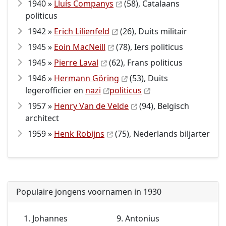
1940 »
Lluís Companys
(58), Catalaans
politicus
1942 »
Erich Lilienfeld
(26), Duits militair
1945 »
Eoin MacNeill
(78), Iers politicus
1945 »
Pierre Laval
(62), Frans politicus
1946 »
Hermann Göring
(53), Duits
legerofficier en
nazi
politicus
1957 »
Henry Van de Velde
(94), Belgisch
architect
1959 »
Henk Robijns
(75), Nederlands biljarter
Populaire jongens voornamen in 1930
Johannes
Antonius