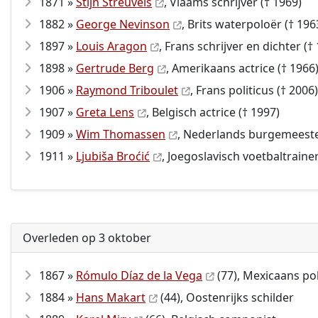
1871 »
Stijn Streuvels
, Vlaams schrijver († 1969)
1882 »
George Nevinson
, Brits waterpoloër († 196
1897 »
Louis Aragon
, Frans schrijver en dichter (†
1898 »
Gertrude Berg
, Amerikaans actrice († 1966
1906 »
Raymond Triboulet
, Frans politicus († 2006)
1907 »
Greta Lens
, Belgisch actrice († 1997)
1909 »
Wim Thomassen
, Nederlands burgemeest
1911 »
Ljubiša Broćić
, Joegoslavisch voetbaltrainer
Overleden op 3 oktober
1867 »
Rómulo Díaz de la Vega
(77), Mexicaans poli
1884 »
Hans Makart
(44), Oostenrijks schilder