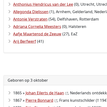
Anthonius Hendricus van der Lee
(0), Utrecht, Utrec
Allegonda Dielissen
(1), Arnhem, Gelderland, Neder
Antonie Verstraten
(54), Delfshaven, Rotterdam
Adriana Cornelia Meesters
(0), Halsteren
Aafje Maartensd de Zeeuw
(27), EaZ
Arij Berfwerf
(41)
Geboren op 3 oktober
1865 »
Johan Eilerts de Haan
, Nederlands ontdekki
1867 »
Pierre Bonnard
, Frans kunstschilder († 194