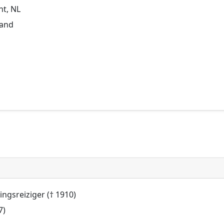
ht, NL
land
ngsreiziger († 1910)
7)