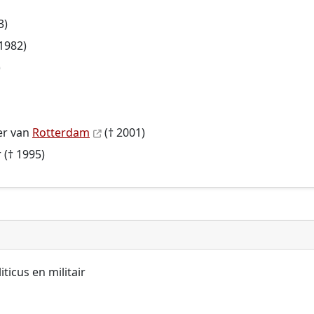
3)
 1982)
)
er van
Rotterdam
(† 2001)
 († 1995)
ticus en militair