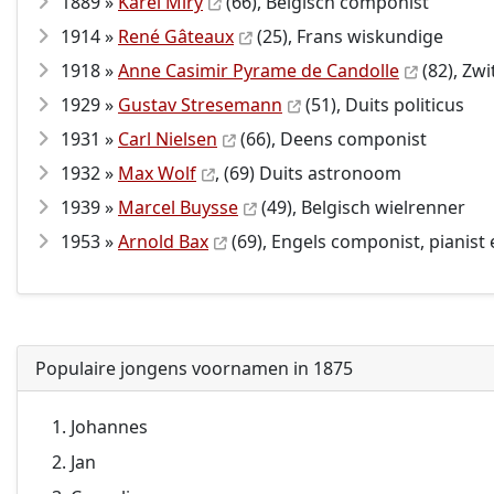
1889 »
Karel Miry
(66), Belgisch componist
1914 »
René Gâteaux
(25), Frans wiskundige
1918 »
Anne Casimir Pyrame de Candolle
(82), Zwi
1929 »
Gustav Stresemann
(51), Duits politicus
1931 »
Carl Nielsen
(66), Deens componist
1932 »
Max Wolf
, (69) Duits astronoom
1939 »
Marcel Buysse
(49), Belgisch wielrenner
1953 »
Arnold Bax
(69), Engels componist, pianist 
Populaire jongens voornamen in 1875
Johannes
Jan