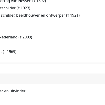
hertog van Hessen († 1892)
tschilder († 1923)
e schilder, beeldhouwer en ontwerper († 1921)
Nederland († 2009)
t († 1969)
er en uitvinder