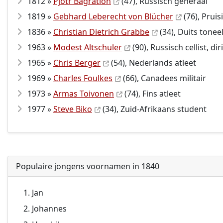
1812 »
Pjotr Bagration
(47), Russisch generaal
1819 »
Gebhard Leberecht von Blücher
(76), Prui
1836 »
Christian Dietrich Grabbe
(34), Duits tonee
1963 »
Modest Altschuler
(90), Russisch cellist, d
1965 »
Chris Berger
(54), Nederlands atleet
1969 »
Charles Foulkes
(66), Canadees militair
1973 »
Armas Toivonen
(74), Fins atleet
1977 »
Steve Biko
(34), Zuid-Afrikaans student
Populaire jongens voornamen in 1840
Jan
Johannes