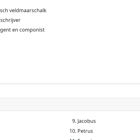
sisch veldmaarschalk
lschrijver
irigent en componist
Jacobus
Petrus