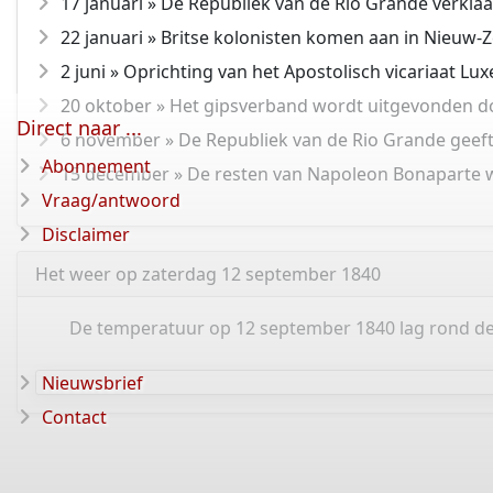
17 januari » De Republiek van de Rio Grande verklaa
22 januari » Britse kolonisten komen aan in Nieuw-
2 juni » Oprichting van het Apostolisch vicariaat L
20 oktober » Het gipsverband wordt uitgevonden doo
Direct naar ...
6 november » De Republiek van de Rio Grande geeft
Abonnement
15 december » De resten van Napoleon Bonaparte wo
Vraag/antwoord
Disclaimer
Het weer op zaterdag 12 september 1840
De temperatuur op 12 september 1840 lag rond de 
Nieuwsbrief
Contact