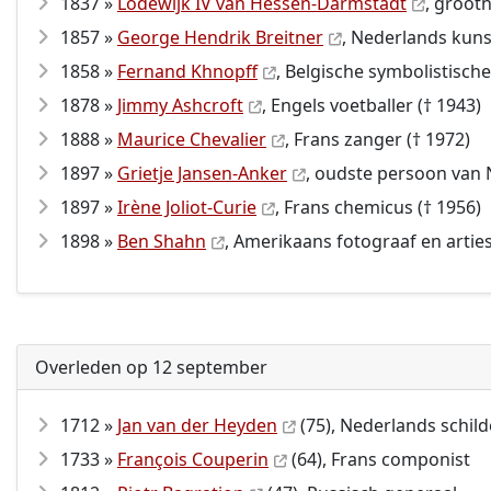
1837 »
Lodewijk IV van Hessen-Darmstadt
, groot
1857 »
George Hendrik Breitner
, Nederlands kuns
1858 »
Fernand Khnopff
, Belgische symbolistisch
1878 »
Jimmy Ashcroft
, Engels voetballer († 1943)
1888 »
Maurice Chevalier
, Frans zanger († 1972)
1897 »
Grietje Jansen-Anker
, oudste persoon van 
1897 »
Irène Joliot-Curie
, Frans chemicus († 1956)
1898 »
Ben Shahn
, Amerikaans fotograaf en arties
Overleden op 12 september
1712 »
Jan van der Heyden
(75), Nederlands schild
1733 »
François Couperin
(64), Frans componist