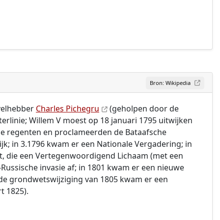
Bron: Wikipedia
evelhebber
Charles Pichegru
(geholpen door de
erlinie; Willem V moest op 18 januari 1795 uitwijken
sche regenten en proclameerden de Bataafsche
k; in 3.1796 kwam er een Nationale Vergadering; in
et, die een Vertegenwoordigend Lichaam (met een
s-Russische invasie af; in 1801 kwam er een nieuwe
a de grondwetswijziging van 1805 kwam er een
t 1825).