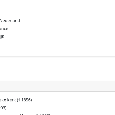
 Nederland
rance
IJK
eke kerk († 1856)
903)