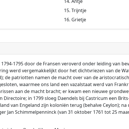
Antje
Trijntje
Grietje
 1794-1795 door de Fransen veroverd onder leiding van b
ering werd vergemakkelijkt door het dichtvriezen van de Wat
nd); de patriotten namen de macht over van de aristocrati
esloten, waarmee ons land een vazalstaat werd van Frankrij
tarissen aan de macht bracht; er kwam een nieuwe grondw
 Directoire; in 1799 sloeg Daendels bij Castricum een Brit
 land van Engeland zijn koloniën terug (behalve Ceylon); n
ger Jan Schimmelpenninck (van 31 oktober 1761 tot 25 maar