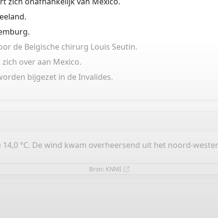
rt zich onafhankelijk van Mexico.
Zeeland.
uxemburg.
r de Belgische chirurg Louis Seutin.
 zich over aan Mexico.
rden bijgezet in de Invalides.
14,0 °C. De wind kwam overheersend uit het noord-westen. 
Bron: KNMI