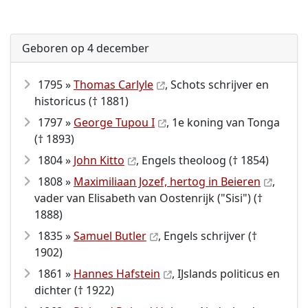
Geboren op 4 december
1795 »
Thomas Carlyle
, Schots schrijver en
historicus († 1881)
1797 »
George Tupou I
, 1e koning van Tonga
(† 1893)
1804 »
John Kitto
, Engels theoloog († 1854)
1808 »
Maximiliaan Jozef, hertog in Beieren
,
vader van Elisabeth van Oostenrijk ("Sisi") (†
1888)
1835 »
Samuel Butler
, Engels schrijver (†
1902)
1861 »
Hannes Hafstein
, IJslands politicus en
dichter († 1922)