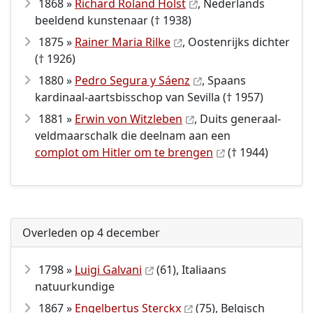
1868 »
Richard Roland Holst
, Nederlands
beeldend kunstenaar († 1938)
1875 »
Rainer Maria Rilke
, Oostenrijks dichter
(† 1926)
1880 »
Pedro Segura y Sáenz
, Spaans
kardinaal-aartsbisschop van Sevilla († 1957)
1881 »
Erwin von Witzleben
, Duits generaal-
veldmaarschalk die deelnam aan een
complot om Hitler om te brengen
(† 1944)
Overleden op 4 december
1798 »
Luigi Galvani
(61), Italiaans
natuurkundige
1867 »
Engelbertus Sterckx
(75), Belgisch