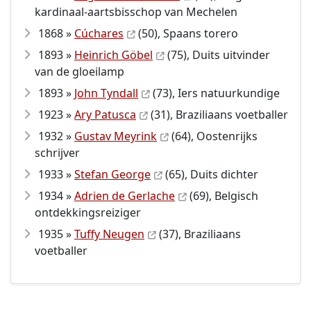
kardinaal-aartsbisschop van Mechelen
1868 »
Cúchares
(50), Spaans torero
1893 »
Heinrich Göbel
(75), Duits uitvinder
van de gloeilamp
1893 »
John Tyndall
(73), Iers natuurkundige
1923 »
Ary Patusca
(31), Braziliaans voetballer
1932 »
Gustav Meyrink
(64), Oostenrijks
schrijver
1933 »
Stefan George
(65), Duits dichter
1934 »
Adrien de Gerlache
(69), Belgisch
ontdekkingsreiziger
1935 »
Tuffy Neugen
(37), Braziliaans
voetballer