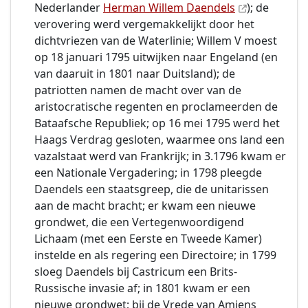
Nederlander
Herman Willem Daendels
); de
verovering werd vergemakkelijkt door het
dichtvriezen van de Waterlinie; Willem V moest
op 18 januari 1795 uitwijken naar Engeland (en
van daaruit in 1801 naar Duitsland); de
patriotten namen de macht over van de
aristocratische regenten en proclameerden de
Bataafsche Republiek; op 16 mei 1795 werd het
Haags Verdrag gesloten, waarmee ons land een
vazalstaat werd van Frankrijk; in 3.1796 kwam er
een Nationale Vergadering; in 1798 pleegde
Daendels een staatsgreep, die de unitarissen
aan de macht bracht; er kwam een nieuwe
grondwet, die een Vertegenwoordigend
Lichaam (met een Eerste en Tweede Kamer)
instelde en als regering een Directoire; in 1799
sloeg Daendels bij Castricum een Brits-
Russische invasie af; in 1801 kwam er een
nieuwe grondwet; bij de Vrede van Amiens