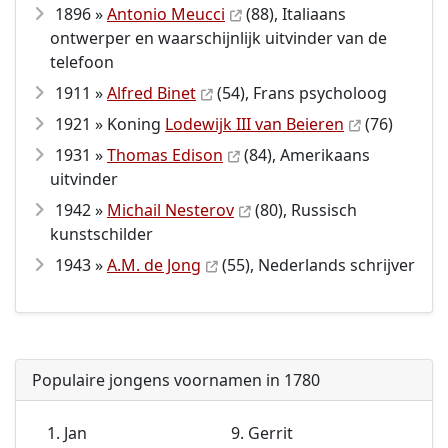
1896 »
Antonio Meucci
(88), Italiaans
ontwerper en waarschijnlijk uitvinder van de
telefoon
1911 »
Alfred Binet
(54), Frans psycholoog
1921 » Koning
Lodewijk III van Beieren
(76)
1931 »
Thomas Edison
(84), Amerikaans
uitvinder
1942 »
Michail Nesterov
(80), Russisch
kunstschilder
1943 »
A.M. de Jong
(55), Nederlands schrijver
Populaire jongens voornamen in 1780
Jan
Gerrit