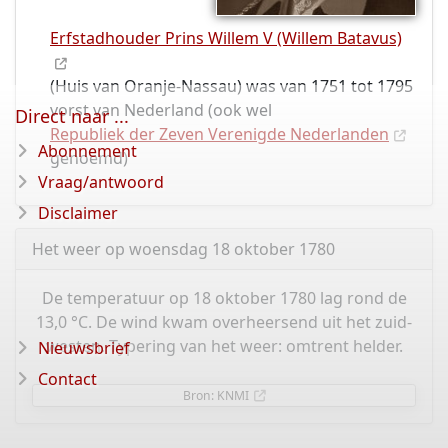
Erfstadhouder Prins Willem V (Willem Batavus)
(Huis van Oranje-Nassau) was van 1751 tot 1795
vorst van Nederland (ook wel
Direct naar ...
Republiek der Zeven Verenigde Nederlanden
Abonnement
genoemd)
Vraag/antwoord
Disclaimer
Het weer op woensdag 18 oktober 1780
De temperatuur op 18 oktober 1780 lag rond de
13,0 °C. De wind kwam overheersend uit het zuid-
westen. Typering van het weer: omtrent helder.
Nieuwsbrief
Contact
Bron: KNMI