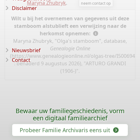
Maryna Zhubryk
.
neem contact op
Disclaimer
Wilt u bij het overnemen van gegevens uit deze
stamboom alstublieft een verwijzing naar de
herkomst opnemen:
Maryna Zhubryk, "Olga's stamboom", database,
Genealogie Online
Nieuwsbrief
(
https://www.genealogieonline.nl/olgas-tree/I500694.
Contact
: benaderd 9 augustus 2026), "ARTURO GRANDI
(1906-)".
Bewaar uw familiegeschiedenis, vorm
een digitaal familiearchief
Probeer Familie Archivaris eens uit