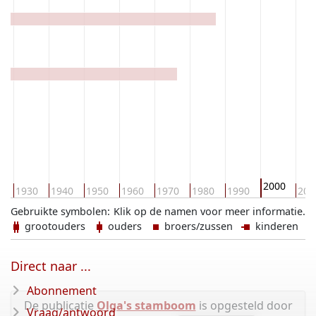
2000
0
1930
1940
1950
1960
1970
1980
1990
201
Gebruikte symbolen:
Klik op de namen voor meer informatie.
grootouders
ouders
broers/zussen
kinderen
Direct naar ...
Abonnement
De publicatie
Olga's stamboom
is opgesteld door
Vraag/antwoord