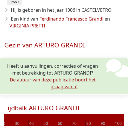
Bron 1
Hij is geboren in het jaar 1906
in
CASTELVETRO
.
Een kind van
Ferdinando Francesco Grandi
en
VIRGINIA PRETTI
Gezin van ARTURO GRANDI
Heeft u aanvullingen, correcties of vragen
met betrekking tot ARTURO GRANDI?
De auteur van deze publicatie hoort het
graag van u!
Tijdbalk ARTURO GRANDI
20
30
40
50
60
70
80
90
100