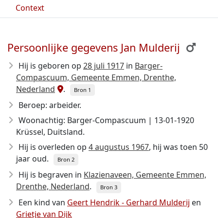
Context
Persoonlijke gegevens Jan Mulderij
Hij is geboren op
28 juli 1917
in
Barger-
Compascuum, Gemeente Emmen, Drenthe,
Nederland
.
Bron 1
Beroep: arbeider.
Woonachtig: Barger-Compascuum | 13-01-1920
Krüssel, Duitsland.
Hij is overleden op
4 augustus 1967
, hij was toen 50
jaar oud.
Bron 2
Hij is begraven in
Klazienaveen, Gemeente Emmen,
Drenthe, Nederland
.
Bron 3
Een kind van
Geert Hendrik - Gerhard Mulderij
en
Grietje van Dijk