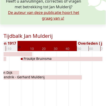
Heeft u aanvullingen, correcties of vragen
met betrekking tot Jan Mulderij?
De auteur van deze publicatie hoort het
graag van u!
Tijdbalk Jan Mulderij
ren 1917
Overleden ( jaa
0
-10
10
20
30
40
50
60
70
Froukje Bruinsma
 van Dijk
 Hendrik - Gerhard Mulderij