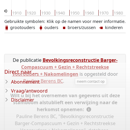
1900
1910
1920
1930
1940
1950
1960
1970
1980
Gebruikte symbolen:
Klik op de namen voor meer informatie.
grootouders
ouders
broers/zussen
kinderen
De publicatie
Bevolkingsreconstructie Barger-
Compascuum + Gezin + Rechtstreekse
Direct naar ...
Voorouders + Nakomelingen
is opgesteld door
Pauline Berens BC
.
Abonnement
neem contact op
Vraag/antwoord
Wilt u bij het overnemen van gegevens uit deze
Disclaimer
stamboom alstublieft een verwijzing naar de
herkomst opnemen:
Pauline Berens BC, "Bevolkingsreconstructie
Barger-Compascuum + Gezin + Rechtstreekse