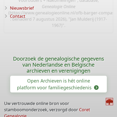
Voorouders + Nakomelingen", database,
Genealogie Online
Nieuwsbrief
(
https://www.genealogieonline.nl/ofb-barger-compas
Contact
: benaderd 7 augustus 2026), "Jan Mulderij (1917-
1967)".
Doorzoek de genealogische gegevens
van Nederlandse en Belgische
archieven en verenigingen
Open Archieven is hét online
platform voor familiegeschiedenis
Uw vertrouwde online bron voor
stamboomonderzoek, verzorgd door
Coret
Genealogie