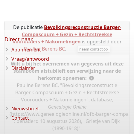
De publicatie
Bevolkingsreconstructie Barger-
Compascuum + Gezin + Rechtstreekse
Direct naar ...
Voorouders + Nakomelingen
is opgesteld door
Pauline Berens BC
.
Abonnement
neem contact op
Vraag/antwoord
Wilt u bij het overnemen van gegevens uit deze
Disclaimer
stamboom alstublieft een verwijzing naar de
herkomst opnemen:
Pauline Berens BC, "Bevolkingsreconstructie
Barger-Compascuum + Gezin + Rechtstreekse
Voorouders + Nakomelingen", database,
Genealogie Online
Nieuwsbrief
(
https://www.genealogieonline.nl/ofb-barger-compas
Contact
: benaderd 10 augustus 2026), "Grietje van Dijk
(1890-1918)".