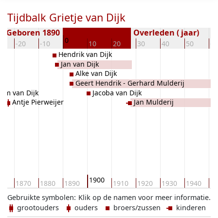
Tijdbalk Grietje van Dijk
Geboren 1890
Overleden ( jaar)
0
0
-20
-10
10
20
30
40
50
60
Hendrik van Dijk
Jan van Dijk
Alke van Dijk
Geert Hendrik - Gerhard Mulderij
rm van Dijk
Jacoba van Dijk
Antje Pierweijer
Jan Mulderij
1900
60
1870
1880
1890
1910
1920
1930
1940
19
Gebruikte symbolen:
Klik op de namen voor meer informatie.
grootouders
ouders
broers/zussen
kinderen