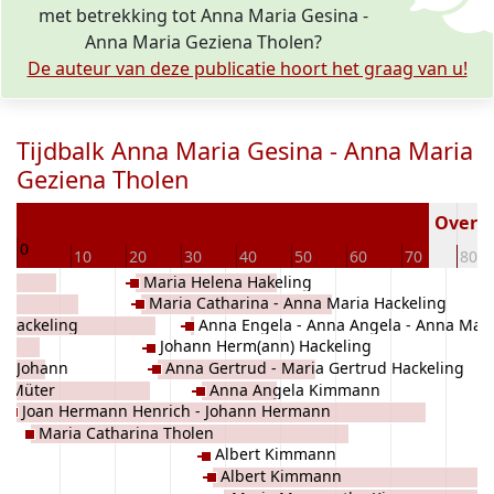
met betrekking tot Anna Maria Gesina -
Anna Maria Geziena Tholen?
De auteur van deze publicatie hoort het graag van u!
Tijdbalk Anna Maria Gesina - Anna Maria
Geziena Tholen
22
Overled
0
10
20
30
40
50
60
70
80
Maria Helena Hakeling
Maria Catharina - Anna Maria Hackeling
t Hackeling
Anna Engela - Anna Angela - Anna Mari
Johann Herm(ann) Hackeling
Angela Kimman
 - Johann
Anna Gertrud - Maria Gertrud Hackeling
a Müter
Anna Angela Kimmann
Joan Hermann Henrich - Johann Hermann
Maria Catharina Tholen
- Jan Harm Kimmann
Albert Kimmann
Albert Kimmann