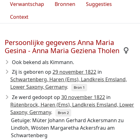
Verwantschap
Bronnen
Suggesties
Context
Persoonlijke gegevens Anna Maria
Gesina - Anna Maria Geziena Tholen
Ook bekend als Kimmann.
Zij is geboren op
29 november 1822
in
Schwartenberg, Haren (Ems), Landkreis Emsland,
Lower Saxony, Germany
.
Bron 1
Ze werd gedoopt op
30 november 1822
in
Rütenbrock, Haren (Ems), Landkreis Emsland, Lower
Saxony, Germany
.
Bron 2
Getuige: Müter Johann Gerhard Ackersmann zu
Lindloh, Wösten Margaretha Ackersfrau am
Schwartenberg