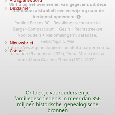
Vraag/antwoord
Wilt u bij het overnemen van gegevens uit deze
Disclaimer
stamboom alstublieft een verwijzing naar de
herkomst opnemen:
Pauline Berens BC, "Bevolkingsreconstructie
Barger-Compascuum + Gezin + Rechtstreekse
Voorouders + Nakomelingen", database,
Genealogie Online
Nieuwsbrief
(
https://www.genealogieonline.nl/ofb-barger-compas
Contact
: benaderd 9 augustus 2026), "Anna Maria Gesina -
Anna Maria Geziena Tholen (1822-1897)".
Ontdek je voorouders en je
familiegeschiedenis in meer dan 356
miljoen historische, genealogische
bronnen