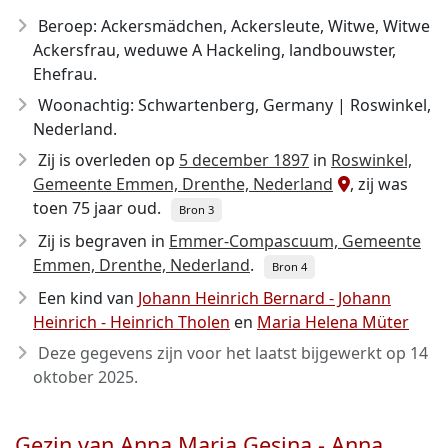
Beroep: Ackersmädchen, Ackersleute, Witwe, Witwe
Ackersfrau, weduwe A Hackeling, landbouwster,
Ehefrau.
Woonachtig: Schwartenberg, Germany | Roswinkel,
Nederland.
Zij is overleden op
5 december 1897
in
Roswinkel,
Gemeente Emmen, Drenthe, Nederland
, zij was
toen 75 jaar oud.
Bron 3
Zij is begraven in
Emmer-Compascuum, Gemeente
Emmen, Drenthe, Nederland
.
Bron 4
Een kind van
Johann Heinrich Bernard - Johann
Heinrich - Heinrich Tholen
en
Maria Helena Müter
Deze gegevens zijn voor het laatst bijgewerkt op
14
oktober 2025
.
Gezin van Anna Maria Gesina - Anna