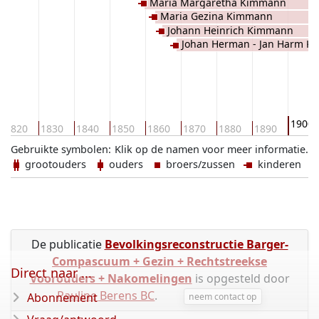
Maria Margaretha Kimmann
Maria Gezina Kimmann
Johann Heinrich Kimmann
Johan Herman - Jan Harm 
1900
1820
1830
1840
1850
1860
1870
1880
1890
Gebruikte symbolen:
Klik op de namen voor meer informatie.
grootouders
ouders
broers/zussen
kinderen
De publicatie
Bevolkingsreconstructie Barger-
Compascuum + Gezin + Rechtstreekse
Direct naar ...
Voorouders + Nakomelingen
is opgesteld door
Pauline Berens BC
.
Abonnement
neem contact op