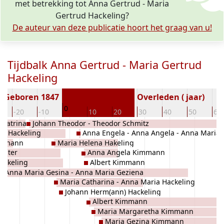
met betrekking tot Anna Gertrud - Maria
Gertrud Hackeling?
De auteur van deze publicatie hoort het graag van u!
Tijdbalk Anna Gertrud - Maria Gertrud
Hackeling
Geboren 1847
Overleden ( jaar)
0
-20
-10
10
20
30
40
50
60
 Catrina
Johann Theodor - Theodor Schmitz
m Hackeling
Anna Engela - Anna Angela - Anna Maria
 Johann
Maria Helena Hakeling
Angela Kimman
Müter
Anna Angela Kimmann
Hackeling
Albert Kimmann
Anna Maria Gesina - Anna Maria Geziena
Maria Catharina - Anna Maria Hackeling
Tholen
Johann Herm(ann) Hackeling
Albert Kimmann
Maria Margaretha Kimmann
Maria Gezina Kimmann