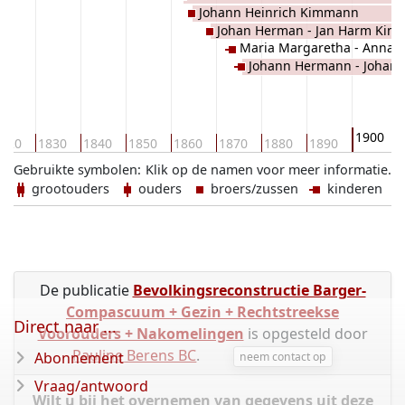
Johann Heinrich Kimmann
Johan Herman - Jan Harm Ki
Maria Margaretha - Anna 
Johann Hermann - Johan
1900
820
1830
1840
1850
1860
1870
1880
1890
Gebruikte symbolen:
Klik op de namen voor meer informatie.
grootouders
ouders
broers/zussen
kinderen
De publicatie
Bevolkingsreconstructie Barger-
Compascuum + Gezin + Rechtstreekse
Direct naar ...
Voorouders + Nakomelingen
is opgesteld door
Pauline Berens BC
.
Abonnement
neem contact op
Vraag/antwoord
Wilt u bij het overnemen van gegevens uit deze