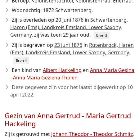
Beroep: Kolonistentochter, Kolonistenfrau, Ehefrau.
Woonachtig: 1872 Schwartenberg.
Zij is overleden op
20 juni 1876
in
Schwartenberg,
Haren (Ems), Landkreis Emsland, Lower Saxony,
Germany
, zij was toen 29 jaar oud.
Bron 3
Zij is begraven op
23 juni 1876
in
Rütenbrock, Haren
(Ems), Landkreis Emsland, Lower Saxony, Germany
.
Bron 4
Een kind van
Albert Hackeling
en
Anna Maria Gesina
- Anna Maria Geziena Tholen
Deze gegevens zijn voor het laatst bijgewerkt op
10
april 2022
.
Gezin van Anna Gertrud - Maria Gertrud
Hackeling
Zij is getrouwd met
Johann Theodor - Theodor Schmitz
.