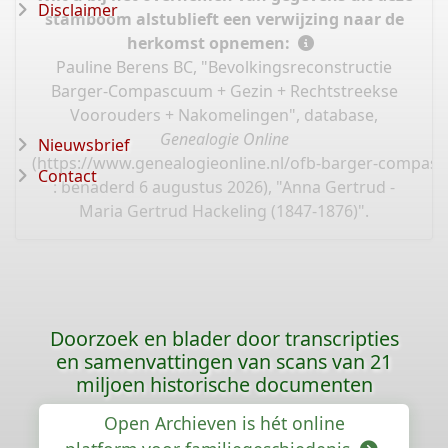
Disclaimer
stamboom alstublieft een verwijzing naar de
herkomst opnemen:
Pauline Berens BC, "Bevolkingsreconstructie
Barger-Compascuum + Gezin + Rechtstreekse
Voorouders + Nakomelingen", database,
Genealogie Online
Nieuwsbrief
(
https://www.genealogieonline.nl/ofb-barger-compas
Contact
: benaderd 6 augustus 2026), "Anna Gertrud -
Maria Gertrud Hackeling (1847-1876)".
Doorzoek en blader door transcripties
en samenvattingen van scans van 21
miljoen historische documenten
Open Archieven is hét online