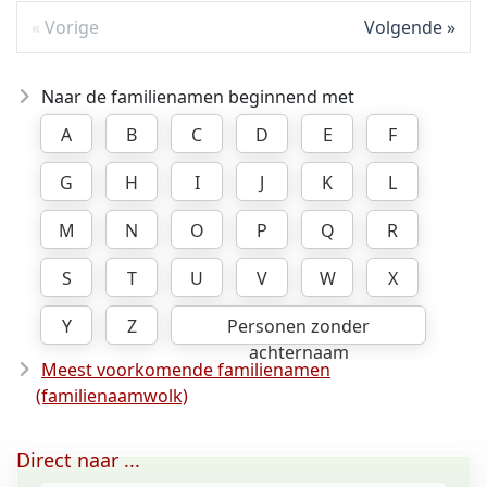
Vorige
Volgende
Naar de familienamen beginnend met
A
B
C
D
E
F
G
H
I
J
K
L
M
N
O
P
Q
R
S
T
U
V
W
X
Y
Z
Personen zonder
achternaam
Meest voorkomende familienamen
(familienaamwolk)
Direct naar ...