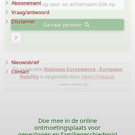
Abonnement
Vraag/antwoord
Disclaimer
Ga naar persoon
?
Nieuwsbrief
De publicatie
Noblesse Européenne - European
Contact
Nobility
is opgesteld door
Henri Frebault
.
neem contact op
Doe mee in de online
ontmoetingsplaats voor
genealogen en familiegeschiedenis!