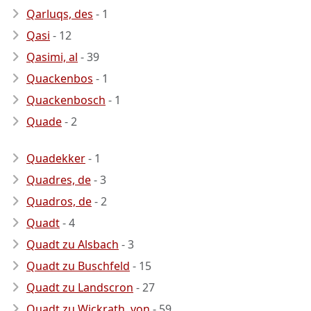
Qarluqs, des
- 1
Qasi
- 12
Qasimi, al
- 39
Quackenbos
- 1
Quackenbosch
- 1
Quade
- 2
Quadekker
- 1
Quadres, de
- 3
Quadros, de
- 2
Quadt
- 4
Quadt zu Alsbach
- 3
Quadt zu Buschfeld
- 15
Quadt zu Landscron
- 27
Quadt zu Wickrath, von
- 59