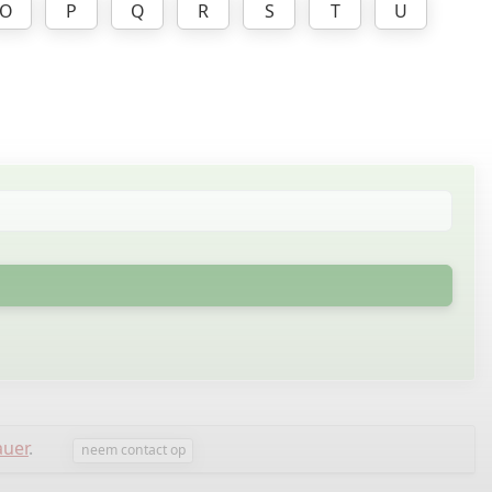
O
P
Q
R
S
T
U
uer
.
neem contact op