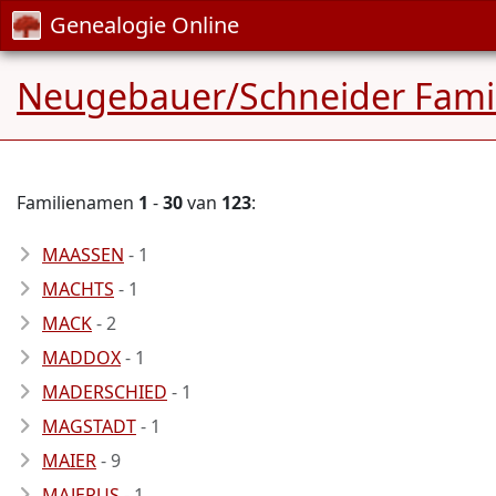
Genealogie Online
Neugebauer/Schneider Famil
Familienamen
1
-
30
van
123
:
MAASSEN
- 1
MACHTS
- 1
MACK
- 2
MADDOX
- 1
MADERSCHIED
- 1
MAGSTADT
- 1
MAIER
- 9
MAJERUS
- 1