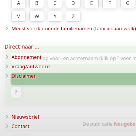
A
B
C
D
E
F
G
V
W
Y
Z
Meest voorkomende familienamen (familienaamwolk)
Direct naar ...
Abonnement
Vraag/antwoord
Disclaimer
?
Nieuwsbrief
De publicatie
Neugebau
Contact