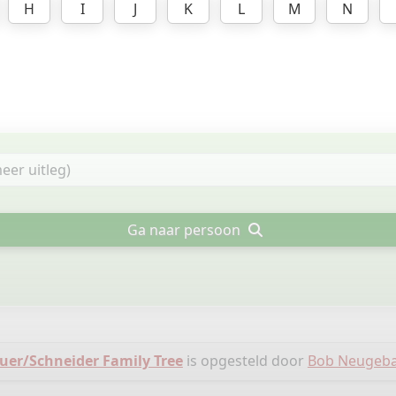
H
I
J
K
L
M
N
Ga naar persoon
er/Schneider Family Tree
is opgesteld door
Bob Neugeba