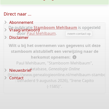
Direct naar ...
Abonnement
De publicatie
Stamboom Mehlbaum
is opgesteld
Vraag/antwoord
door
Paul Mehlbaum
.
neem contact op
Disclaimer
Wilt u bij het overnemen van gegevens uit deze
stamboom alstublieft een verwijzing naar de
herkomst opnemen:
Paul Mehlbaum, "Stamboom Mehlbaum",
database,
Genealogie Online
Nieuwsbrief
(
https://www.genealogieonline.nl/mehlbaum-stamboo
Contact
: benaderd 9 augustus 2026), "Irene Capito
(-1585)".