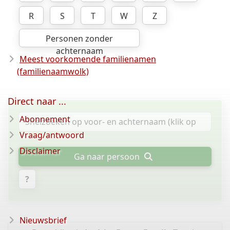
R
S
T
W
Z
Personen zonder
achternaam
Meest voorkomende familienamen
(familienaamwolk)
Direct naar ...
Abonnement
Vraag/antwoord
Disclaimer
Ga naar persoon
?
Nieuwsbrief