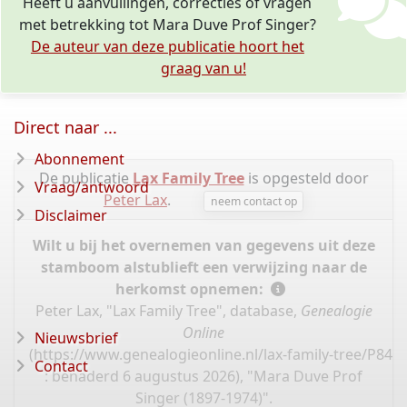
Heeft u aanvullingen, correcties of vragen
met betrekking tot Mara Duve Prof Singer?
De auteur van deze publicatie hoort het
graag van u!
Direct naar ...
Abonnement
De publicatie
Lax Family Tree
is opgesteld door
Vraag/antwoord
Peter Lax
.
neem contact op
Disclaimer
Wilt u bij het overnemen van gegevens uit deze
stamboom alstublieft een verwijzing naar de
herkomst opnemen:
Peter Lax, "Lax Family Tree", database,
Genealogie
Online
Nieuwsbrief
(
https://www.genealogieonline.nl/lax-family-tree/P840
Contact
: benaderd 6 augustus 2026), "Mara Duve Prof
Singer (1897-1974)".