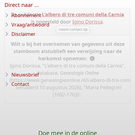
Direct naar ...
De publicatie
L'albero di tre comuni della Carnia
Abonnement
is opgesteld door
Igino Dorissa
.
Vraag/antwoord
neem contact op
Disclaimer
Wilt u bij het overnemen van gegevens uit deze
stamboom alstublieft een verwijzing naar de
herkomst opnemen:
Igino Dorissa, "L'albero di tre comuni della Carnia",
database,
Genealogie Online
Nieuwsbrief
(
https://www.genealogieonline.nl/l-albero-di-tre-comun
Contact
: benaderd 10 augustus 2026), "Maria Pellegrini
(1692-1763)".
Doe mee in de online