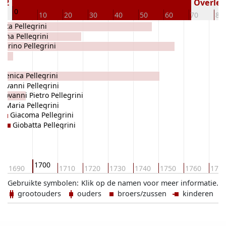
692
Overlede
0
10
20
30
40
50
60
70
80
ata Pellegrini
nna Pellegrini
legrino Pellegrini
menica Pellegrini
iovanni Pellegrini
Giovanni Pietro Pellegrini
Maria Pellegrini
Giacoma Pellegrini
Giobatta Pellegrini
1700
1690
1710
1720
1730
1740
1750
1760
177
Gebruikte symbolen:
Klik op de namen voor meer informatie.
grootouders
ouders
broers/zussen
kinderen