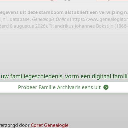
gegevens uit deze stamboom alstublieft een verwijzing
jn", database,
Genealogie Online
(
https://www.genealogieon
erd 8 augustus 2026), "Hendrikus Johannes Bokstijn (1866-?
uw familiegeschiedenis, vorm een digitaal famili
Probeer Familie Archivaris eens uit
verzorgd door
Coret Genealogie