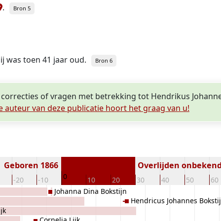
.
Bron 5
hij was toen 41 jaar oud.
Bron 6
 correcties of vragen met betrekking tot Hendrikus Johanne
e auteur van deze publicatie hoort het graag van u!
Geboren 1866
Overlijden onbeken
0
-20
-10
10
20
30
40
50
60
Johanna Dina Bokstijn
Hendricus Johannes Boksti
jk
Cornelia Lijk