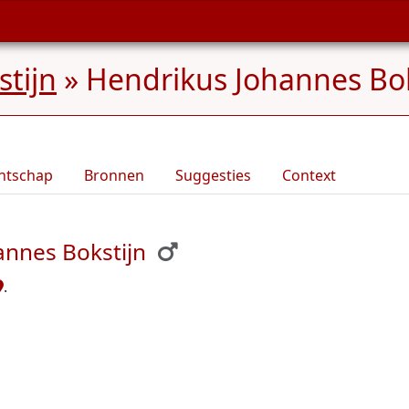
tijn
»
Hendrikus Johannes Boks
ntschap
Bronnen
Suggesties
Context
annes Bokstijn
.