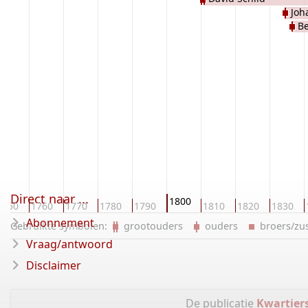
Joh
Be
Direct naar ...
1800
1750
1760
1770
1780
1790
1810
1820
1830
Abonnement
Gebruikte symbolen:
grootouders
ouders
broers/z
Vraag/antwoord
Disclaimer
De publicatie
Kwartier