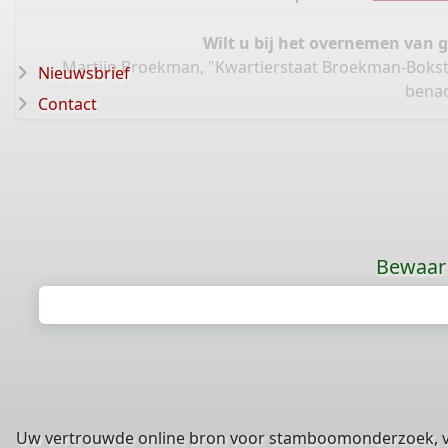
Wilt u bij het overnemen van 
Martijn Broekman, "Kwartierstaat Broekman-Boksti
Nieuwsbrief
benad
Contact
Bewaar 
Uw vertrouwde online bron voor stamboomonderzoek, 