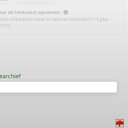
 naar de herkomst opnemen:
line.nl/kwartierstaat-broekman-bokstijn/I113.php
:
???)".
earchief