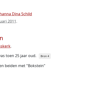
hanna Dina Schild
uari 2011
.
jn
mskerk
.
 was toen 25 jaar oud.
Bron 4
en beiden met "Bokstein"