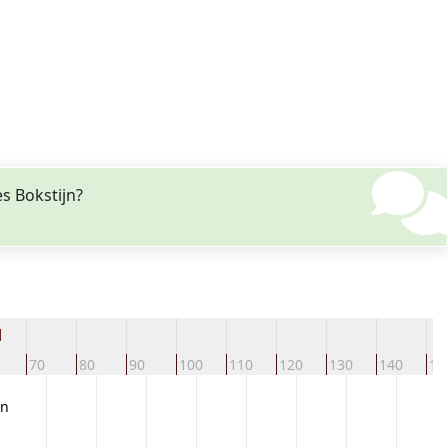
s Bokstijn?
d
70
80
90
100
110
120
130
140
15
jn