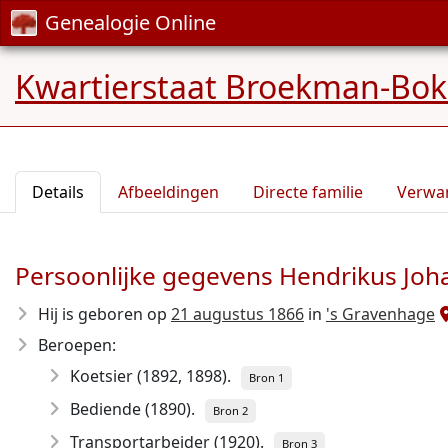
Genealogie Online
Kwartierstaat Broekman-Boks
Details
Afbeeldingen
Directe familie
Verwa
Persoonlijke gegevens Hendrikus Joh
Hij is geboren op
21 augustus 1866
in
's Gravenhage
Beroepen:
Koetsier (1892, 1898).
Bron 1
Bediende (1890).
Bron 2
Transportarbeider (1920).
Bron 3