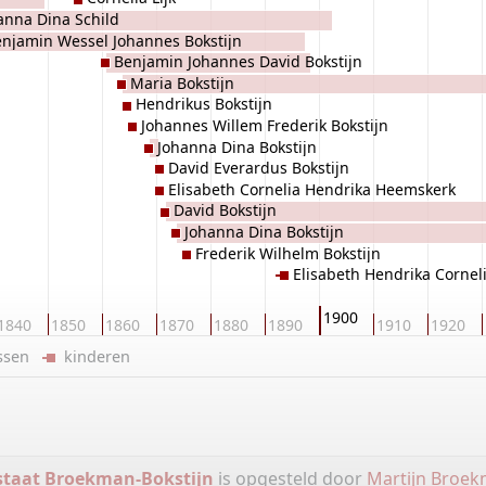
anna Dina Schild
njamin Wessel Johannes Bokstijn
Benjamin Johannes David Bokstijn
Maria Bokstijn
Hendrikus Bokstijn
Johannes Willem Frederik Bokstijn
Johanna Dina Bokstijn
David Everardus Bokstijn
Elisabeth Cornelia Hendrika Heemskerk
David Bokstijn
Johanna Dina Bokstijn
Frederik Wilhelm Bokstijn
Elisabeth Hendrika Corneli
1900
1840
1850
1860
1870
1880
1890
1910
1920
ussen
kinderen
staat Broekman-Bokstijn
is opgesteld door
Martijn Broe