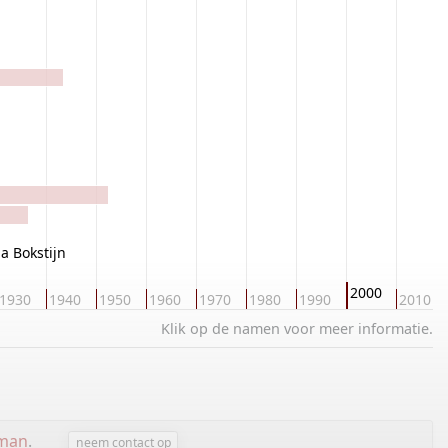
a Bokstijn
2000
1930
1940
1950
1960
1970
1980
1990
2010
Klik op de namen voor meer informatie.
kman
.
neem contact op