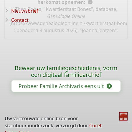
herkomst opnemen:
Theo Bones, "Kwartierstaat Bones", database,
Nieuwsbrief
Genealogie Online
Contact
(
https://www.genealogieonline.nl/kwartierstaat-bones
: benaderd 8 augustus 2026), "Joanna Jentzen".
Bewaar uw familiegeschiedenis, vorm
een digitaal familiearchief
Probeer Familie Archivaris eens uit
Uw vertrouwde online bron voor
stamboomonderzoek, verzorgd door
Coret