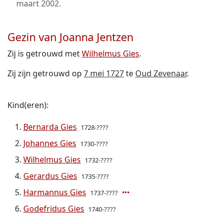
maart 2002
.
Gezin van Joanna Jentzen
Zij is getrouwd met
Wilhelmus Gies
.
Zij zijn getrouwd op
7 mei 1727
te
Oud Zevenaar
.
Kind(eren):
Bernarda Gies
1728-????
Johannes Gies
1730-????
Wilhelmus Gies
1732-????
Gerardus Gies
1735-????
Harmannus Gies
1737-????
Godefridus Gies
1740-????