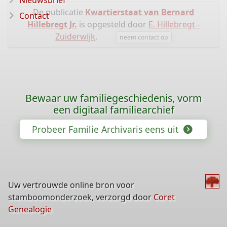
Nieuwsbrief
De publicatie
Kwartierstaat van Bernard
Contact
Hillebregt Jr.
is opgesteld door
E. Hillebregt -
Zuiderwijk
.
neem contact op
Bewaar uw familiegeschiedenis, vorm
een digitaal familiearchief
Probeer Familie Archivaris eens uit
Uw vertrouwde online bron voor
stamboomonderzoek, verzorgd door
Coret
Genealogie