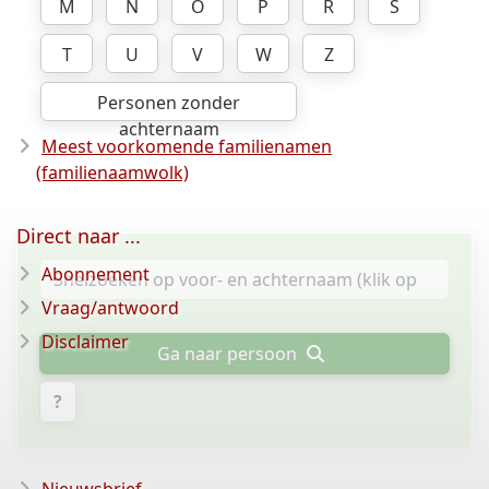
M
N
O
P
R
S
T
U
V
W
Z
Personen zonder
achternaam
Meest voorkomende familienamen
(familienaamwolk)
Direct naar ...
Abonnement
Vraag/antwoord
Disclaimer
Ga naar persoon
?