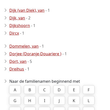
Dijk (van Diek), van
- 1
Dijk, van
- 2
Dijkshoorn
- 1
Dircx
- 1
Dommelen, van
- 1
Dorjee (Doranje-Douariere )
- 1
Dort, van
- 5
Dreihus
- 1
Naar de familienamen beginnend met
A
B
C
D
E
F
G
H
I
J
K
L