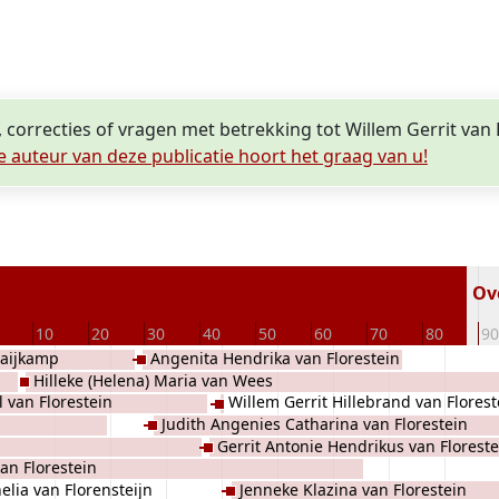
 correcties of vragen met betrekking tot Willem Gerrit van 
e auteur van deze publicatie hoort het graag van u!
Ove
10
20
30
40
50
60
70
80
90
raijkamp
Angenita Hendrika van Florestein
Hilleke (Helena) Maria van Wees
l van Florestein
Willem Gerrit Hillebrand van Florest
Judith Angenies Catharina van Florestein
Gerrit Antonie Hendrikus van Floreste
van Florestein
elia van Florensteijn
Jenneke Klazina van Florestein