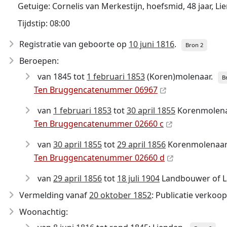
Getuige: Cornelis van Merkestijn, hoefsmid, 48 jaar, Li
Tijdstip: 08:00
Registratie van geboorte op
10 juni 1816
.
Bron 2
Beroepen:
van 1845 tot
1 februari 1853
(Koren)molenaar.
B
Ten Bruggencatenummer 06967
van
1 februari 1853
tot
30 april 1855
Korenmolena
Ten Bruggencatenummer 02660 c
van
30 april 1855
tot
29 april 1856
Korenmolenaar
Ten Bruggencatenummer 02660 d
van
29 april 1856
tot
18 juli 1904
Landbouwer of 
Vermelding vanaf
20 oktober 1852
: Publicatie verkoo
Woonachtig: