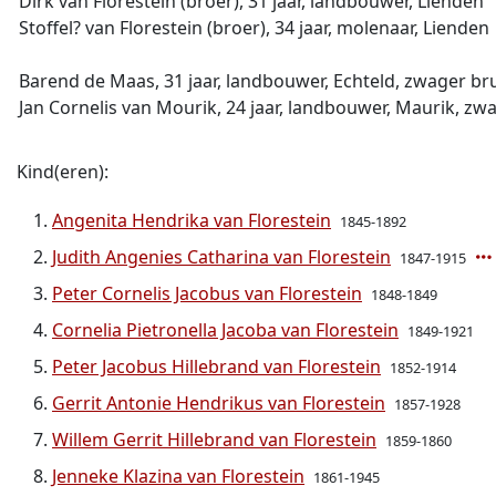
Dirk van Florestein (broer), 31 jaar, landbouwer, Lienden
Stoffel? van Florestein (broer), 34 jaar, molenaar, Lienden
Barend de Maas, 31 jaar, landbouwer, Echteld, zwager br
Jan Cornelis van Mourik, 24 jaar, landbouwer, Maurik, zw
Kind(eren):
Angenita Hendrika van Florestein
1845-1892
Judith Angenies Catharina van Florestein
1847-1915
Peter Cornelis Jacobus van Florestein
1848-1849
Cornelia Pietronella Jacoba van Florestein
1849-1921
Peter Jacobus Hillebrand van Florestein
1852-1914
Gerrit Antonie Hendrikus van Florestein
1857-1928
Willem Gerrit Hillebrand van Florestein
1859-1860
Jenneke Klazina van Florestein
1861-1945