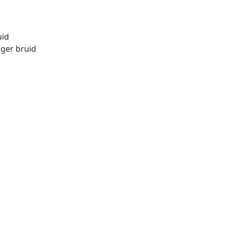
uid
ager bruid