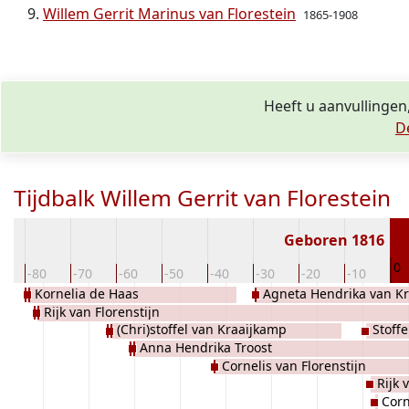
Willem Gerrit Marinus van Florestein
1865-1908
Heeft u aanvullingen,
D
Tijdbalk Willem Gerrit van Florestein
Geboren 1816
0
0
-80
-70
-60
-50
-40
-30
-20
-10
Kornelia de Haas
Agneta Hendrika van K
Rijk van Florenstijn
(Chri)stoffel van Kraaijkamp
Stoffe
Anna Hendrika Troost
Cornelis van Florenstijn
Rijk 
Corn