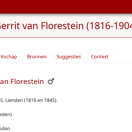
errit van Florestein (1816-190
ntschap
Bronnen
Suggesties
Context
an Florestein
5, Lienden (1816 en 1845).
eden)
enden