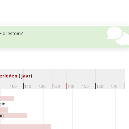
Florestein?
rleden ( jaar)
100
110
120
130
140
150
160
170
1
ein
in