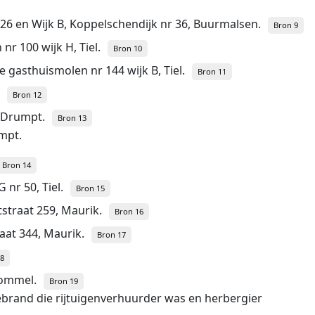
r 26 en Wijk B, Koppelschendijk nr 36, Buurmalsen.
Bron 9
nr 100 wijk H, Tiel.
Bron 10
de gasthuismolen nr 144 wijk B, Tiel.
Bron 11
Bron 12
, Drumpt.
Bron 13
mpt.
Bron 14
G nr 50, Tiel.
Bron 15
straat 259, Maurik.
Bron 16
aat 344, Maurik.
Bron 17
18
bommel.
Bron 19
llebrand die rijtuigenverhuurder was en herbergier