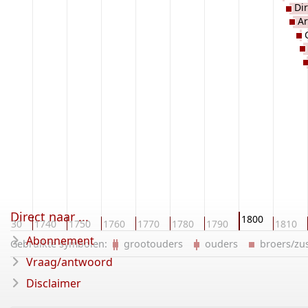
Dir
Ar
Direct naar ...
1800
1730
1740
1750
1760
1770
1780
1790
1810
Abonnement
Gebruikte symbolen:
grootouders
ouders
broers/z
Vraag/antwoord
Disclaimer