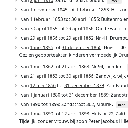
van
8 juni 1816
tot rond 1845: Lienden.
Bron 8
van
1 november 1845
tot
1 februari 1853
: Huis n
van
1 februari 1853
tot
30 april 1855
: Buitenmolen 
van
30 april 1855
tot
29 april 1856
: Op de wal bij 
van
29 april 1856
tot
29 april 1862
: Nr 41, Drumpt.
van
1 mei 1856
tot
31 december 1860
: Huis nr 40
Gezien geboorteakten kinderen vermoedelijk Dru
van
1 mei 1862
tot
21 april 1863
: Nr 94, Lienden.
van
21 april 1863
tot
30 april 1866
: Zandwijk, wijk 
van
12 mei 1866
tot
31 december 1879
: Zandvoort
van
1 januari 1880
tot
31 december 1889
: Zandstr
van 1890 tot 1899: Zandstraat 362, Maurik.
Bron 
van
1 mei 1890
tot
12 april 1893
: Huis nr 22, Zalt
Tijdelijk, zonder vrouw, bij zoon Peter Jacobus Hi