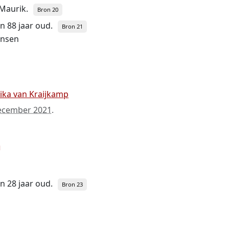
 Maurik.
Bron 20
en 88 jaar oud.
Bron 21
ansen
ika van Kraijkamp
ecember 2021
.
n
en 28 jaar oud.
Bron 23