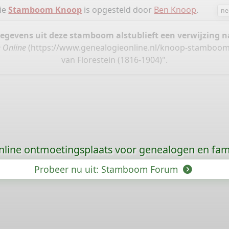
tie
Stamboom Knoop
is opgesteld door
Ben Knoop
.
ne
gegevens uit deze stamboom alstublieft een verwijzing
 Online
(
https://www.genealogieonline.nl/knoop-stamboom
van Florestein (1816-1904)".
nline ontmoetingsplaats voor genealogen en fami
Probeer nu uit: Stamboom Forum