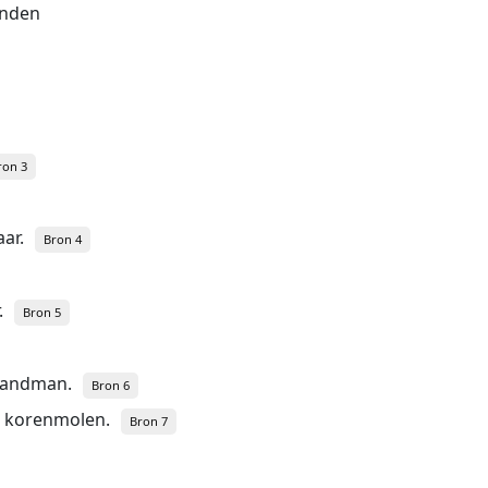
enden
ron 3
ar.
Bron 4
.
Bron 5
Landman.
Bron 6
p korenmolen.
Bron 7