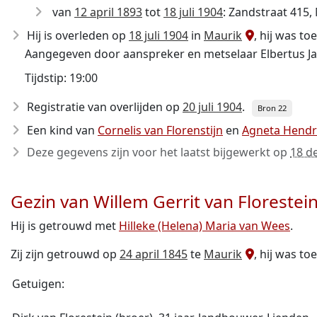
van
12 april 1893
tot
18 juli 1904
: Zandstraat 415,
Hij is overleden op
18 juli 1904
in
Maurik
, hij was to
Aangegeven door aanspreker en metselaar Elbertus J
Tijdstip: 19:00
Registratie van overlijden op
20 juli 1904
.
Bron 22
Een kind van
Cornelis van Florenstijn
en
Agneta Hendr
Deze gegevens zijn voor het laatst bijgewerkt op
18 d
Gezin van Willem Gerrit van Florestei
Hij is getrouwd met
Hilleke (Helena) Maria van Wees
.
Zij zijn getrouwd op
24 april 1845
te
Maurik
, hij was to
Getuigen: