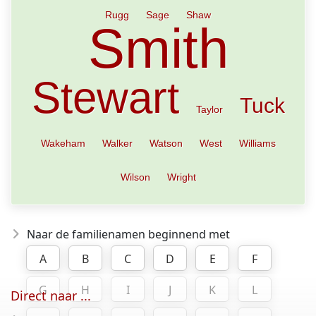
Rugg
Sage
Shaw
Smith
Stewart
Tuck
Taylor
Wakeham
Walker
Watson
West
Williams
Wilson
Wright
Naar de familienamen beginnend met
A
B
C
D
E
F
G
H
I
J
K
L
Direct naar ...