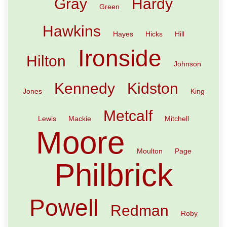
Gray
Hardy
Green
Hawkins
Hayes
Hicks
Hill
Ironside
Hilton
Johnson
Kennedy
Kidston
Jones
King
Metcalf
Lewis
Mackie
Mitchell
Moore
Moulton
Page
Philbrick
Powell
Redman
Roby