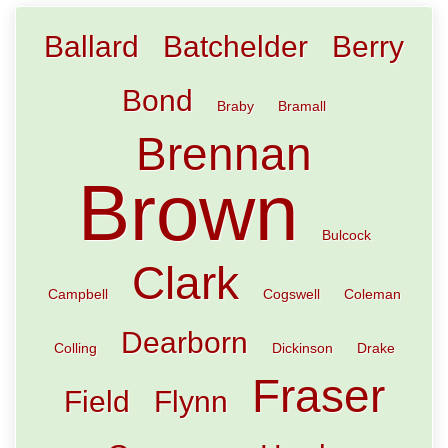
Ballard
Batchelder
Berry
Bond
Braby
Bramall
Brennan
Brown
Bulcock
Clark
Campbell
Cogswell
Coleman
Dearborn
Colling
Dickinson
Drake
Fraser
Field
Flynn