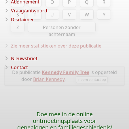
Abonnement
M
N
O
P
Q
R
Vraag/antwoord
S
T
U
V
W
Y
Disclaimer
Z
Personen zonder
achternaam
Zie meer statistieken over deze publicatie
Nieuwsbrief
Contact
De publicatie
Kennedy Family Tree
is opgesteld
door
Brian Kennedy
.
neem contact op
Doe mee in de online
ontmoetingsplaats voor
genealogen en familiegeschiedenis!