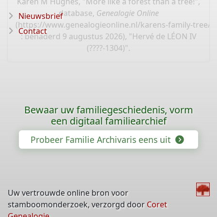
Karen M Hughes, "More like a forest than a tree!",
database,
Genealogie Online
Nieuwsbrief
(
https://www.genealogieonline.nl/karens-family-tree/
Contact
: benaderd 9 augustus 2026), "Hervé de LÉON IV
(????-1304)".
Bewaar uw familiegeschiedenis, vorm
een digitaal familiearchief
Probeer Familie Archivaris eens uit
Uw vertrouwde online bron voor
stamboomonderzoek, verzorgd door
Coret
Genealogie