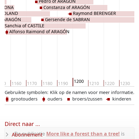
Pedro of ARAGÓN
CELONA
Constanza of ARAGÓN
f POLAND
Raymond BERENGER
 of ARAGÓN
Gersende de SABRAN
Sanchia of CASTILE
Alfonso Raimond of ARAGÓN
1200
150
1160
1170
1180
1190
1210
1220
1230
1
Gebruikte symbolen:
Klik op de namen voor meer informatie.
grootouders
ouders
broers/zussen
kinderen
Direct naar ...
De publicatie
More like a forest than a tree!
is
Abonnement