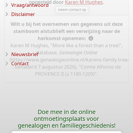
opgesteld door
Karen M Hughes
.
Vraag/antwoord
neem contact op
Disclaimer
Wilt u bij het overnemen van gegevens uit deze
stamboom alstublieft een verwijzing naar de
herkomst opnemen:
Karen M Hughes, "More like a forest than a tree!",
database,
Genealogie Online
Nieuwsbrief
(
https://www.genealogieonline.nl/karens-family-tree/
Contact
: benaderd 7 augustus 2026), "Comte Alfonso de
PROVENCE II (± 1180-1209)".
Doe mee in de online
ontmoetingsplaats voor
genealogen en familiegeschiedenis!