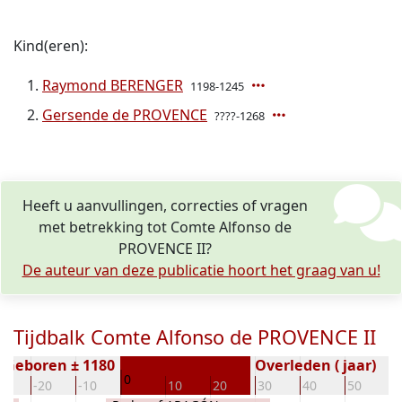
Kind(eren):
Raymond BERENGER
1198-1245
Gersende de PROVENCE
????-1268
Heeft u aanvullingen, correcties of vragen
met betrekking tot Comte Alfonso de
PROVENCE II?
De auteur van deze publicatie hoort het graag van u!
Tijdbalk Comte Alfonso de PROVENCE II
Geboren ± 1180
Overleden ( jaar)
0
30
-20
-10
10
20
30
40
50
6