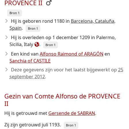
PROVENCE II
Bron 1
Hij is geboren rond 1180
in
Barcelona, Cataluña,
Spain
.
Bron 1
Hij is overleden op 1 december 1209
in Palermo,
Sicilia, Italy
.
Bron 1
Een kind van
Alfonso Raimond of ARAGÓN
en
Sanchia of CASTILE
Deze gegevens zijn voor het laatst bijgewerkt op
25
september 2012
.
Gezin van Comte Alfonso de PROVENCE
II
Hij is getrouwd met
Gersende de SABRAN
.
Zij zijn getrouwd juli 1193.
Bron 1