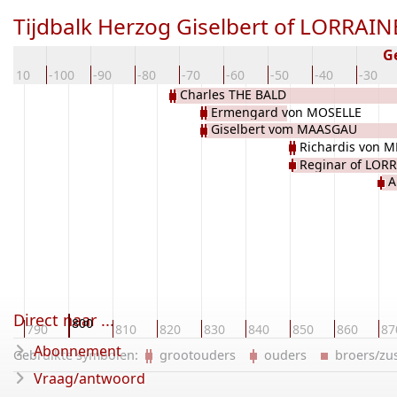
Tijdbalk Herzog Giselbert of LORRAIN
G
-110
-100
-90
-80
-70
-60
-50
-40
-30
Charles THE BALD
Ermengard von MOSELLE
Giselbert vom MAASGAU
Richardis von M
Reginar of LOR
A
Direct naar ...
800
0
790
810
820
830
840
850
860
87
Abonnement
Gebruikte symbolen:
grootouders
ouders
broers/z
Vraag/antwoord