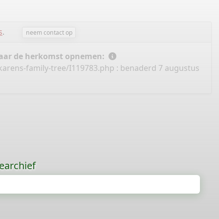
s
.
neem contact op
 naar de herkomst opnemen:
karens-family-tree/I119783.php
: benaderd 7 augustus
earchief