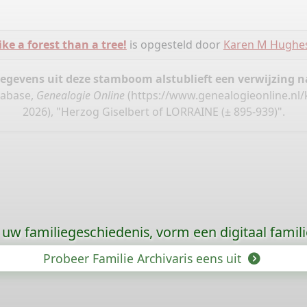
ike a forest than a tree!
is opgesteld door
Karen M Hughe
gegevens uit deze stamboom alstublieft een verwijzing
tabase,
Genealogie Online
(
https://www.genealogieonline.nl/
2026), "Herzog Giselbert of LORRAINE (± 895-939)".
uw familiegeschiedenis, vorm een digitaal famili
Probeer Familie Archivaris eens uit