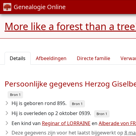
Genealogie Online
More like a forest than a tree
Details
Afbeeldingen
Directe familie
Verwa
Persoonlijke gegevens Herzog Giselb
Bron 1
Hij is geboren rond 895
.
Bron 1
Hij is overleden op 2 oktober 0939
.
Bron 1
Een kind van
Reginar of LORRAINE
en
Alberade von F
Deze gegevens zijn voor het laatst bijgewerkt op
8 ma