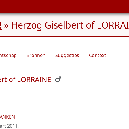
!
»
Herzog Giselbert of LORRAI
ntschap
Bronnen
Suggesties
Context
ert of LORRAINE
RANKEN
art 2011
.