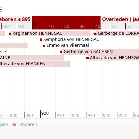
E
eboren ± 895
Overleden ( jaa
0
-20
-10
10
20
30
40
50
60
Reginar von HENNEGAU
Gerberge de LORR
Symphoria von HENNEGAU
Emmo van Vliermaal
ETZ
Gerberge von SACHSEN
RAINE
Alberada von HENNEG
lberade von FRANKEN
900
0
880
890
910
920
930
940
950
96
ussen
kinderen