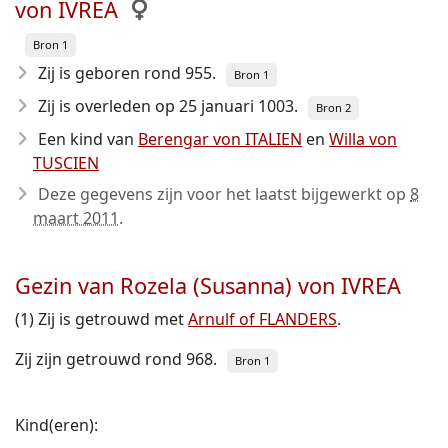
von IVREA
Bron 1
Zij is geboren rond 955
.
Bron 1
Zij is overleden op 25 januari 1003
.
Bron 2
Een kind van
Berengar von ITALIEN
en
Willa von
TUSCIEN
Deze gegevens zijn voor het laatst bijgewerkt op
8
maart 2011
.
Gezin van Rozela (Susanna) von IVREA
(1) Zij is getrouwd met
Arnulf of FLANDERS
.
Zij zijn getrouwd rond 968.
Bron 1
Kind(eren):