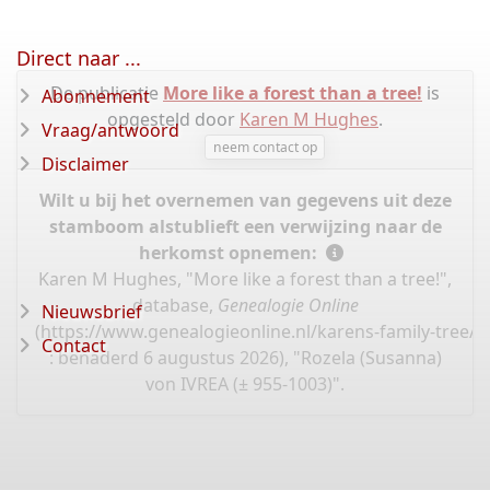
Direct naar ...
De publicatie
More like a forest than a tree!
is
Abonnement
opgesteld door
Karen M Hughes
.
Vraag/antwoord
neem contact op
Disclaimer
Wilt u bij het overnemen van gegevens uit deze
stamboom alstublieft een verwijzing naar de
herkomst opnemen:
Karen M Hughes, "More like a forest than a tree!",
database,
Genealogie Online
Nieuwsbrief
(
https://www.genealogieonline.nl/karens-family-tree/
Contact
: benaderd 6 augustus 2026), "Rozela (Susanna)
von IVREA (± 955-1003)".