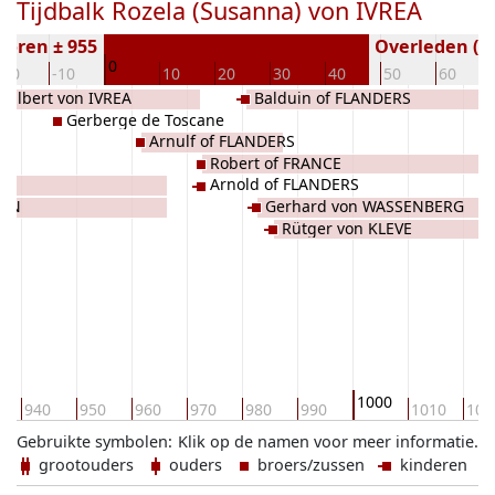
Tijdbalk Rozela (Susanna) von IVREA
boren ± 955
Overleden ( j
0
-20
-10
10
20
30
40
50
60
dalbert von IVREA
Balduin of FLANDERS
Gerberge de Toscane
Arnulf of FLANDERS
Robert of FRANCE
Arnold of FLANDERS
IEN
Gerhard von WASSENBERG
Rütger von KLEVE
1000
940
950
960
970
980
990
1010
102
Gebruikte symbolen:
Klik op de namen voor meer informatie.
grootouders
ouders
broers/zussen
kinderen