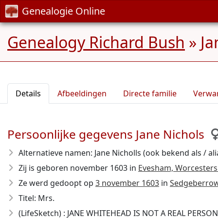
Genealogie Online
Genealogy Richard Bush
»
Ja
Details
Afbeeldingen
Directe familie
Verwa
Persoonlijke gegevens Jane Nichols
Alternatieve namen: Jane Nicholls (ook bekend als / ali
Zij is geboren november 1603
in
Evesham, Worcesters
Ze werd gedoopt op
3 november 1603
in
Sedgeberrow,
Titel: Mrs.
(LifeSketch) : JANE WHITEHEAD IS NOT A REAL PERSON al