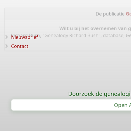
De publicatie
Ge
Wilt u bij het overnemen van 
Richard Bush, "Genealogy Richard Bush", database,
Ge
Nieuwsbrief
Contact
Doorzoek de genealogi
Open A