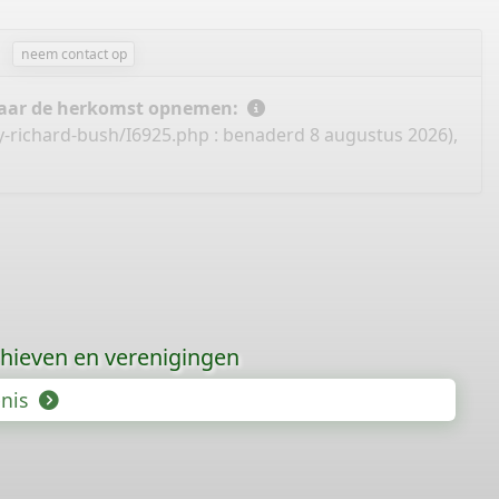
neem contact op
 naar de herkomst opnemen:
y-richard-bush/I6925.php
: benaderd 8 augustus 2026),
hieven en verenigingen
enis