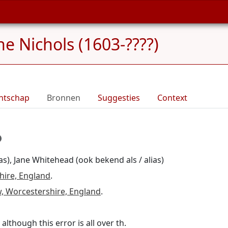
ne Nichols (1603-????)
ntschap
Bronnen
Suggesties
Context
as), Jane Whitehead (ook bekend als / alias)
hire, England
.
 Worcestershire, England
.
though this error is all over th.