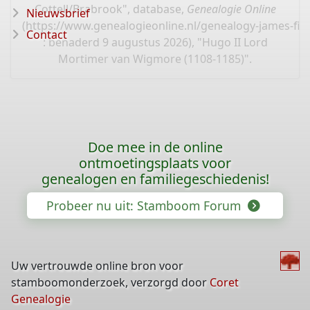
Cottell/Brabrook", database,
Genealogie Online
Nieuwsbrief
(
https://www.genealogieonline.nl/genealogy-james-fin
Contact
: benaderd 9 augustus 2026), "Hugo II Lord
Mortimer van Wigmore (1108-1185)".
Doe mee in de online
ontmoetingsplaats voor
genealogen en familiegeschiedenis!
Probeer nu uit: Stamboom Forum
Uw vertrouwde online bron voor
stamboomonderzoek, verzorgd door
Coret
Genealogie