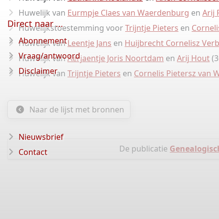
Huwelijk van
Eurmpje Claes van Waerdenburg
en
Arij
Direct naar ...
Huwelijkstoestemming voor
Trijntje Pieters
en
Corneli
Abonnement
Huwelijk van
Leentje Jans
en
Huijbrecht Cornelisz Ver
Vraag/antwoord
Huwelijk van
Aerjaentje Joris Noortdam
en
Arij Hout
(3
Disclaimer
Huwelijk van
Trijntje Pieters
en
Cornelis Pietersz van 
Naar de lijst met bronnen
Nieuwsbrief
De publicatie
Genealogisc
Contact