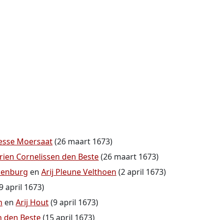
aesse Moersaat
(26 maart 1673)
rien Cornelissen den Beste
(26 maart 1673)
denburg
en
Arij Pleune Velthoen
(2 april 1673)
9 april 1673)
m
en
Arij Hout
(9 april 1673)
n den Beste
(15 april 1673)