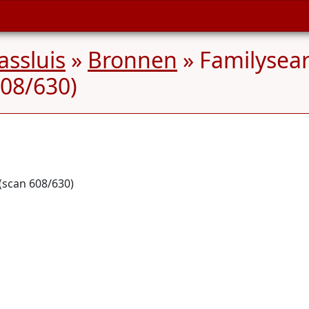
ssluis
»
Bronnen
» Familysear
608/630)
(scan 608/630)