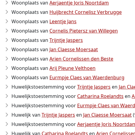
Woonplaats van
Aerjaentje Joris Noortdam
Woonplaats van
Huijbrecht Cornelisz Verbrugge
Woonplaats van
Leentje Jans
Woonplaats van
Cornelis Pietersz van Willegen
Woonplaats van
Trijntje Jaspers
Woonplaats van
Jan Claesse Moersaat
Woonplaats van
Arien Cornelissen den Beste
Woonplaats van
Arij Pleune Velthoen
Woonplaats van
Eurmpje Claes van Waerdenburg
Huwelijkstoestemming voor
Trijntje Jaspers
en
Jan Cl
Huwelijkstoestemming voor
Catharina Roelandts
en
A
Huwelijkstoestemming voor
Eurmpje Claes van Waer
Huwelijk van
Trijntje Jaspers
en
Jan Claesse Moersaat
(
Huwelijkstoestemming voor
Aerjaentje Joris Noortda
Huwelijk van
Catharina Roelandts
en
Arien Cornelisse