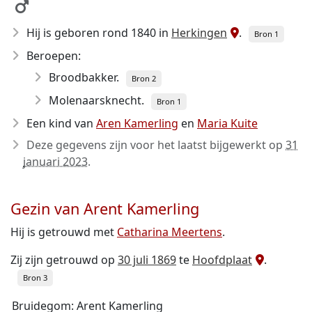
Hij is geboren rond 1840
in
Herkingen
.
Bron 1
Beroepen:
Broodbakker.
Bron 2
Molenaarsknecht.
Bron 1
Een kind van
Aren Kamerling
en
Maria Kuite
Deze gegevens zijn voor het laatst bijgewerkt op
31
januari 2023
.
Gezin van Arent Kamerling
Hij is getrouwd met
Catharina Meertens
.
Zij zijn getrouwd op
30 juli 1869
te
Hoofdplaat
.
Bron 3
Bruidegom: Arent Kamerling