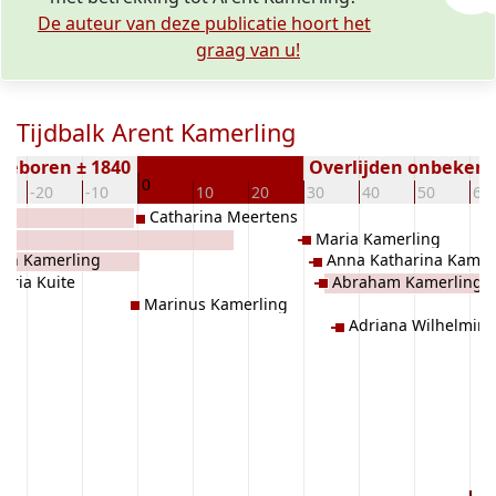
De auteur van deze publicatie hoort het
graag van u!
Tijdbalk Arent Kamerling
Geboren ± 1840
Overlijden onbeken
0
-20
-10
10
20
30
40
50
60
Catharina Meertens
Maria Kamerling
ren Kamerling
Anna Katharina Kamer
aria Kuite
Abraham Kamerling
Marinus Kamerling
Adriana Wilhelmin