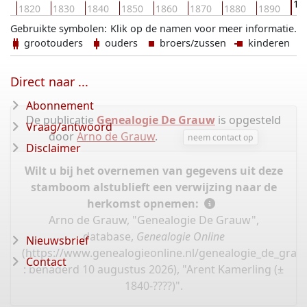
19
10
1820
1830
1840
1850
1860
1870
1880
1890
Gebruikte symbolen:
Klik op de namen voor meer informatie.
grootouders
ouders
broers/zussen
kinderen
Direct naar ...
Abonnement
De publicatie
Genealogie De Grauw
is opgesteld
Vraag/antwoord
door
Arno de Grauw
.
neem contact op
Disclaimer
Wilt u bij het overnemen van gegevens uit deze
stamboom alstublieft een verwijzing naar de
herkomst opnemen:
Arno de Grauw, "Genealogie De Grauw",
database,
Genealogie Online
Nieuwsbrief
(
https://www.genealogieonline.nl/genealogie_de_gra
Contact
: benaderd 10 augustus 2026), "Arent Kamerling (±
1840-????)".