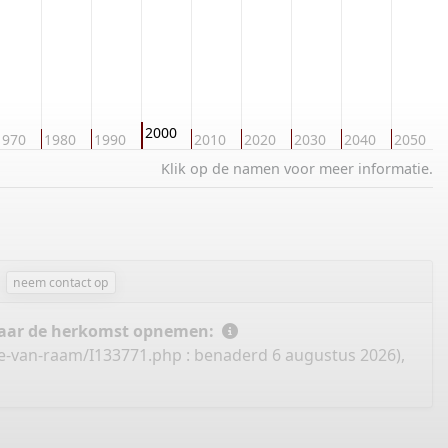
2000
1970
1980
1990
2010
2020
2030
2040
2050
Klik op de namen voor meer informatie.
neem contact op
 naar de herkomst opnemen:
ie-van-raam/I133771.php
: benaderd 6 augustus 2026),