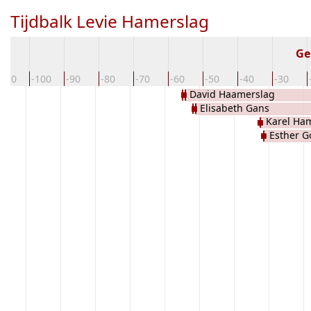
Tijdbalk Levie Hamerslag
Ge
-110
-100
-90
-80
-70
-60
-50
-40
-30
David Haamerslag
Elisabeth Gans
Karel Ha
Esther G