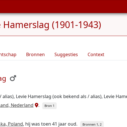
e Hamerslag (1901-1943)
ntschap
Bronnen
Suggesties
Context
ag
alias), Levie Hamerslag (ook bekend als / alias), Levie Hame
and, Nederland
.
Bron 1
ska, Poland
, hij was toen 41 jaar oud.
Bronnen 1, 2