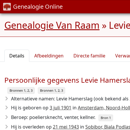
Genealogie Online
Genealogie Van Raam
»
Levi
Details
Afbeeldingen
Directe familie
Verwa
Persoonlijke gegevens Levie Hamersl
Bronnen 1, 2, 3
Bronnen 1, 2, 3
Alternatieve namen: Levie Hamerslag (ook bekend als / 
Hij is geboren op
3 juli 1901
in
Amsterdam, Noord-Holl
Beroep: poeliersknecht, venter, kellner.
Bron 1
Hij is overleden op
21 mei 1943
in
Sobibor, Biala Podla