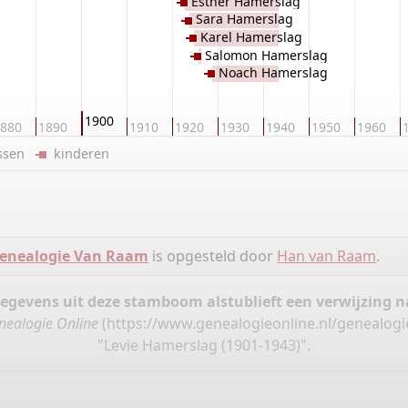
Esther Hamerslag
Sara Hamerslag
Karel Hamerslag
Salomon Hamerslag
Noach Hamerslag
1900
880
1890
1910
1920
1930
1940
1950
1960
ussen
kinderen
enealogie Van Raam
is opgesteld door
Han van Raam
.
gegevens uit deze stamboom alstublieft een verwijzing
nealogie Online
(
https://www.genealogieonline.nl/genealog
"Levie Hamerslag (1901-1943)".