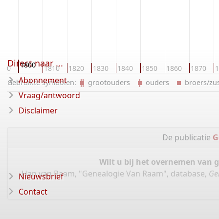
Direct naar ...
1800
790
1810
1820
1830
1840
1850
1860
1870
1
Abonnement
Gebruikte symbolen:
grootouders
ouders
broers/z
Vraag/antwoord
Disclaimer
De publicatie
G
Wilt u bij het overnemen van 
Han van Raam, "Genealogie Van Raam", database,
Ge
Nieuwsbrief
Contact