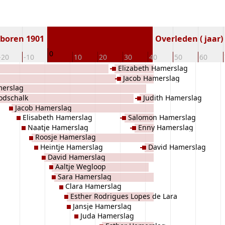
boren 1901
Overleden ( jaar)
0
-20
-10
10
20
30
40
50
60
Elizabeth Hamerslag
Jacob Hamerslag
merslag
odschalk
Judith Hamerslag
Jacob Hamerslag
Elisabeth Hamerslag
Salomon Hamerslag
Naatje Hamerslag
Enny Hamerslag
Roosje Hamerslag
Heintje Hamerslag
David Hamerslag
David Hamerslag
Aaltje Wegloop
Sara Hamerslag
Clara Hamerslag
Esther Rodrigues Lopes de Lara
Jansje Hamerslag
Juda Hamerslag