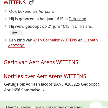
WITTENS
Ook bekend als Adriaan.
Hij is geboren in het jaar 1615
in
Dirksland
.
Hij werd gedoopt op
21 juni 1615
in
Dirksland
.
Bron 1
Een kind van
Aren Cornelisz WITTENS
en
Lijsbeth
AERTSDR
Gezin van Aert Arens WITTENS
Notities over Aert Arens WITTENS
Getuige bij: Adriaan Jacobs BANE #283225 Gedoopt 9
Apr 1656 Sommelsdijk
Heeft u aanvullingen, correcties of vragen