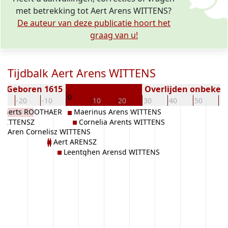
met betrekking tot Aert Arens WITTENS?
De auteur van deze publicatie hoort het
graag van u!
Tijdbalk Aert Arens WITTENS
Geboren 1615
Overlijden onbeken
0
0
-20
-10
10
20
30
40
50
60
 Lenerts ROOTHAER
Maerinus Arens WITTENS
s WITTENSZ
Cornelia Arents WITTENS
Aren Cornelisz WITTENS
Aert ARENSZ
Leentghen Arensd WITTENS