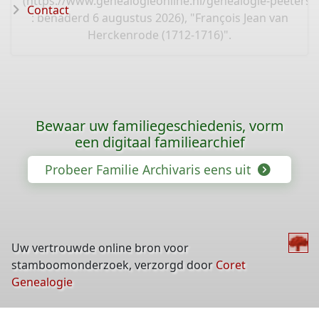
(
https://www.genealogieonline.nl/genealogie-peeters
Contact
: benaderd 6 augustus 2026), "François Jean van
Herckenrode (1712-1716)".
Bewaar uw familiegeschiedenis, vorm
een digitaal familiearchief
Probeer Familie Archivaris eens uit
Uw vertrouwde online bron voor
stamboomonderzoek, verzorgd door
Coret
Genealogie