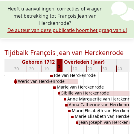
Heeft u aanvullingen, correcties of vragen
met betrekking tot François Jean van
Herckenrode?
De auteur van deze publicatie hoort het graag van u!
Tijdbalk François Jean van Herckenrode
Geboren 1712
Overleden ( jaar)
0
40
-30
-20
-10
10
20
30
40
ode
Ide van Herckenrode
Weric van Herckenrode
Marie van Herckenrode
Sibille van Herckenrode
Anne Marguerite van Herckenro
Anna Catherine van Herckenrod
Marie Elisabeth van Herckenr
Marie Elisabeth van Hercken
Jean Joseph van Herckenro