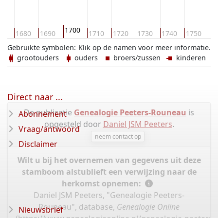
1700
70
1680
1690
1710
1720
1730
1740
1750
17
Gebruikte symbolen:
Klik op de namen voor meer informatie.
grootouders
ouders
broers/zussen
kinderen
Direct naar ...
De publicatie
Genealogie Peeters-Rouneau
is
Abonnement
opgesteld door
Daniel JSM Peeters
.
Vraag/antwoord
neem contact op
Disclaimer
Wilt u bij het overnemen van gegevens uit deze
stamboom alstublieft een verwijzing naar de
herkomst opnemen:
Daniel JSM Peeters, "Genealogie Peeters-
Rouneau", database,
Genealogie Online
Nieuwsbrief