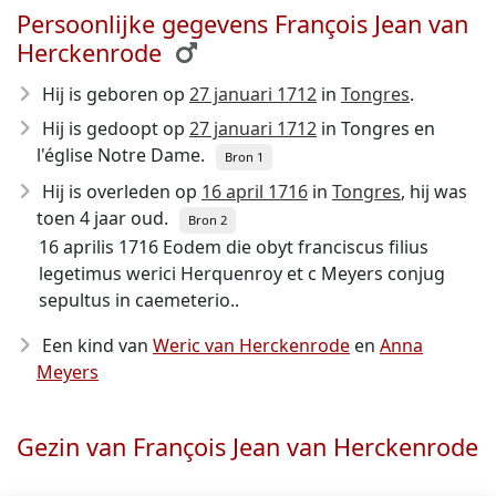
Persoonlijke gegevens François Jean van
Herckenrode
Hij is geboren op
27 januari 1712
in
Tongres
.
Hij is gedoopt op
27 januari 1712
in Tongres en
l'église Notre Dame.
Bron 1
Hij is overleden op
16 april 1716
in
Tongres
, hij was
toen 4 jaar oud.
Bron 2
16 aprilis 1716 Eodem die obyt franciscus filius
legetimus werici Herquenroy et c Meyers conjug
sepultus in caemeterio..
Een kind van
Weric van Herckenrode
en
Anna
Meyers
Gezin van François Jean van Herckenrode