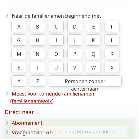
Naar de familienamen beginnend met
A
B
C
D
E
F
G
H
I
J
K
L
M
N
O
P
Q
R
S
T
U
V
W
X
Y
Z
Personen zonder
achternaam
Meest voorkomende familienamen
(familienaamwolk)
Direct naar ...
Abonnement
Vraag/antwoord