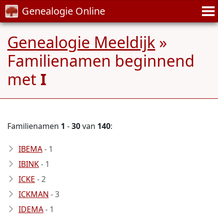
Genealogie Online
Genealogie Meeldijk
»
Familienamen beginnend
met
I
Familienamen
1
-
30
van
140
:
IBEMA
- 1
IBINK
- 1
ICKE
- 2
ICKMAN
- 3
IDEMA
- 1