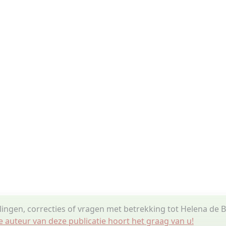
lingen, correcties of vragen met betrekking tot Helena de B
e auteur van deze publicatie hoort het graag van u!