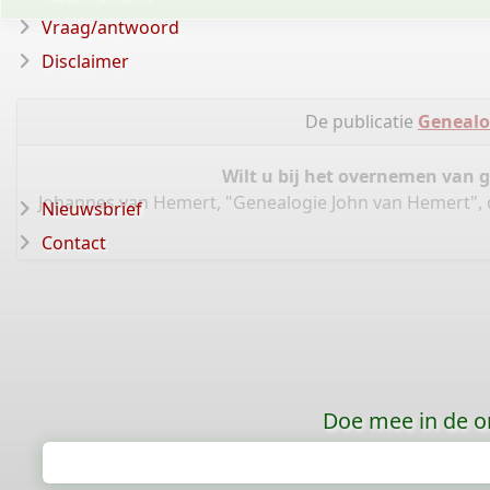
Vraag/antwoord
Disclaimer
De publicatie
Genealo
Wilt u bij het overnemen van 
Johannes van Hemert, "Genealogie John van Hemert",
Nieuwsbrief
Contact
Doe mee in de o