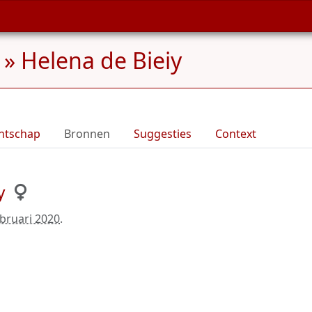
»
Helena de Bieiy
ntschap
Bronnen
Suggesties
Context
y
ebruari 2020
.