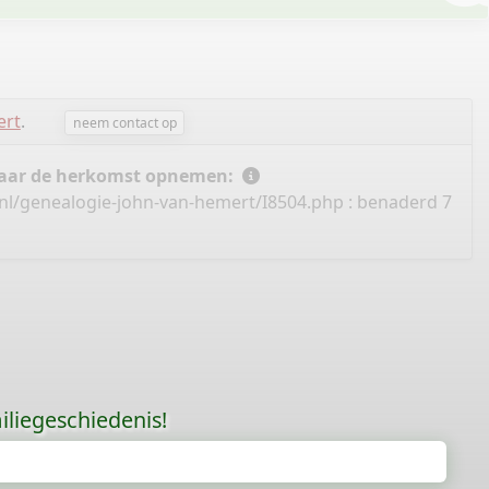
ert
.
neem contact op
 naar de herkomst opnemen:
nl/genealogie-john-van-hemert/I8504.php
: benaderd 7
liegeschiedenis!