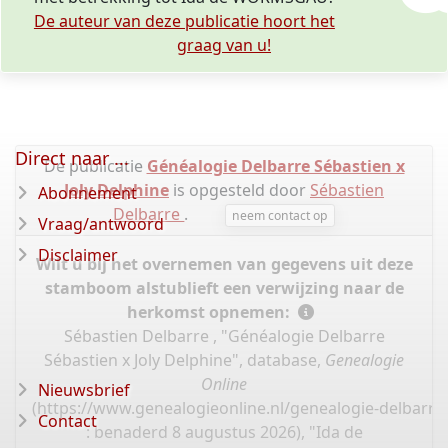
De auteur van deze publicatie hoort het
graag van u!
Direct naar ...
De publicatie
Généalogie Delbarre Sébastien x
Joly Delphine
is opgesteld door
Sébastien
Abonnement
Delbarre
.
neem contact op
Vraag/antwoord
Disclaimer
Wilt u bij het overnemen van gegevens uit deze
stamboom alstublieft een verwijzing naar de
herkomst opnemen:
Sébastien Delbarre , "Généalogie Delbarre
Sébastien x Joly Delphine", database,
Genealogie
Online
Nieuwsbrief
(
https://www.genealogieonline.nl/genealogie-delbarre-
Contact
: benaderd 8 augustus 2026), "Ida de